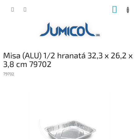
Prejsť
NÁKUP
na
obsah
KOŠÍK
Misa (ALU) 1/2 hranatá 32,3 x 26,2 x
3,8 cm 79702
79702