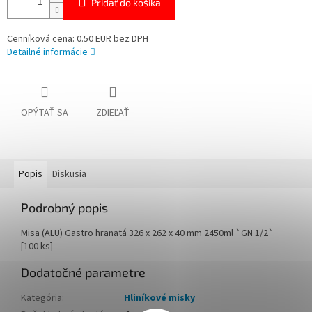
Pridať do košíka
Cenníková cena: 0.50 EUR bez DPH
Detailné informácie
OPÝTAŤ SA
ZDIEĽAŤ
Popis
Diskusia
Podrobný popis
Misa (ALU) Gastro hranatá 326 x 262 x 40 mm 2450ml `GN 1/2`
[100 ks]
Dodatočné parametre
Kategória
:
Hliníkové misky