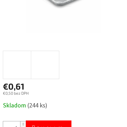
€0,61
€0,50 bez DPH
Jednotková
Skladom
(244 ks)
cena: