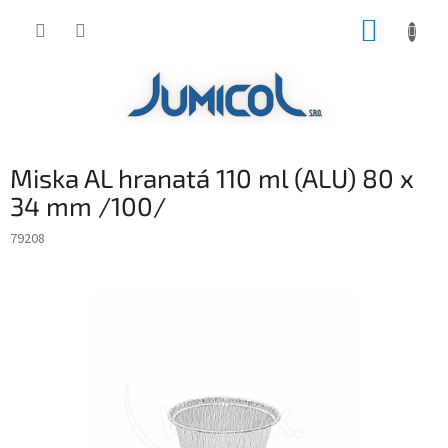
Prejsť
NÁKUP
na
obsah
KOŠÍK
Miska AL hranatá 110 ml (ALU) 80 x
34 mm /100/
79208