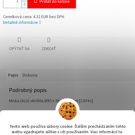
Pridať do košíka
Cenníková cena: 4.32 EUR bez DPH
Detailné informácie
OPÝTAŤ SA
ZDIEĽAŤ
Popis
Diskusia
Podrobný popis
Miska (ALU) okrúhla Ø80 x 36 mm 110ml [100 ks]
Z
á
Tento web používa súbory cookie. Ďalším prechádzaním tohto
Vytvoril Shoptet
p
webu vyjadrujete súhlas s ich používaním. Viac informácií tu.