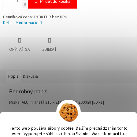
Pridať do košíka
Cenníková cena: 19.38 EUR bez DPH
Detailné informácie
OPÝTAŤ SA
ZDIEĽAŤ
Popis
Diskusia
Podrobný popis
Miska (ALU) hranatá 315 x 211 x 51 mm 2000ml [50 ks]
Z
á
Tento web používa súbory cookie. Ďalším prechádzaním tohto
Vytvoril Shoptet
p
webu vyjadrujete súhlas s ich používaním. Viac informácií tu.