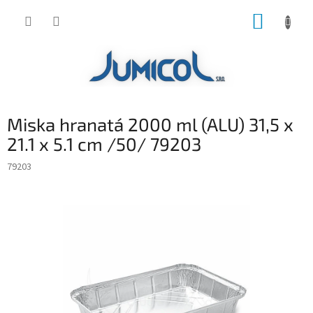
Prejsť
NÁKUP
na
obsah
KOŠÍK
Miska hranatá 2000 ml (ALU) 31,5 x
21.1 x 5.1 cm /50/ 79203
79203