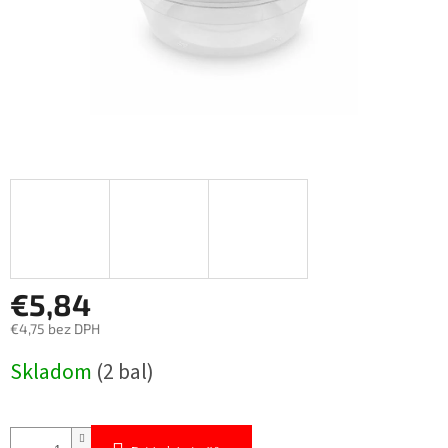
€5,84
€4,75 bez DPH
Jednotková
Skladom
(2 bal)
cena: