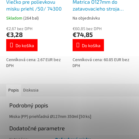
Viečko pre polievkovu
Matrica O127mm do
misku priehl /50/ 74300
zatavovacieho stroja
78600
Skladom
(264 bal)
Na objednávku
€2,67 bez DPH
€60,85 bez DPH
€3,28
€74,85
Do košíka
Do košíka
Cenníková cena: 2.67 EUR bez
Cenníková cena: 60.85 EUR bez
DPH
DPH
Popis
Diskusia
Podrobný popis
Miska (PP) priehľadná Ø127mm 350ml [50 ks]
Dodatočné parametre