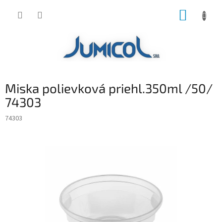
Prejsť
NÁKUP
na
obsah
KOŠÍK
Miska polievková priehl.350ml /50/
74303
74303