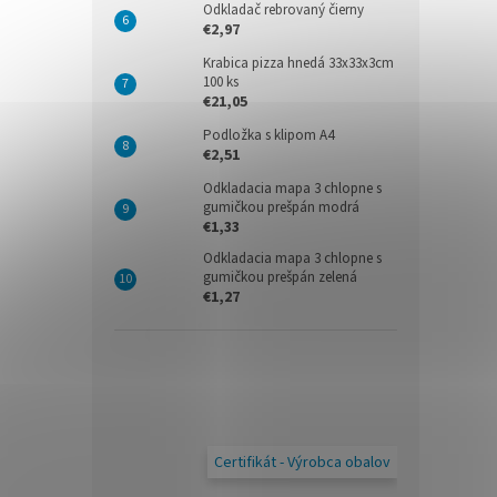
Odkladač rebrovaný čierny
€2,97
Krabica pizza hnedá 33x33x3cm
100 ks
€21,05
Podložka s klipom A4
€2,51
Odkladacia mapa 3 chlopne s
gumičkou prešpán modrá
€1,33
Odkladacia mapa 3 chlopne s
gumičkou prešpán zelená
€1,27
Certifikát - Výrobca obalov