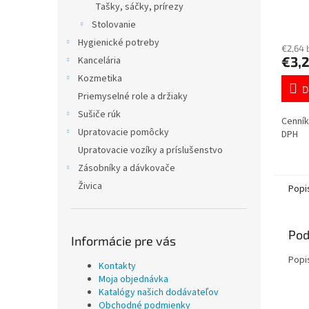
Tašky, sáčky, prírezy
Stolovanie
Hygienické potreby
€2,64 
€3,
Kancelária
Kozmetika
D
Priemyselné role a držiaky
Sušiče rúk
Cenník
Upratovacie pomôcky
DPH
Upratovacie vozíky a príslušenstvo
Zásobníky a dávkovače
Živica
Popi
Pod
Informácie pre vás
Popi
Kontakty
Moja objednávka
Katalógy našich dodávateľov
Obchodné podmienky