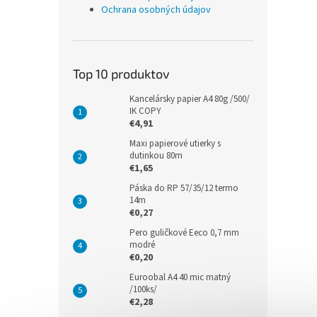
Ochrana osobných údajov
Top 10 produktov
Kancelársky papier A4 80g /500/
IK COPY
€4,91
Maxi papierové utierky s
dutinkou 80m
€1,65
Páska do RP 57/35/12 termo
14m
€0,27
Pero guličkové Eeco 0,7 mm
modré
€0,20
Euroobal A4 40 mic matný
/100ks/
€2,28