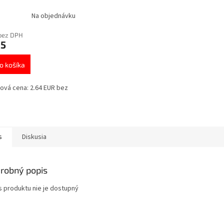
Na objednávku
bez DPH
25
o košíka
ová cena: 2.64 EUR bez
s
Diskusia
robný popis
s produktu nie je dostupný