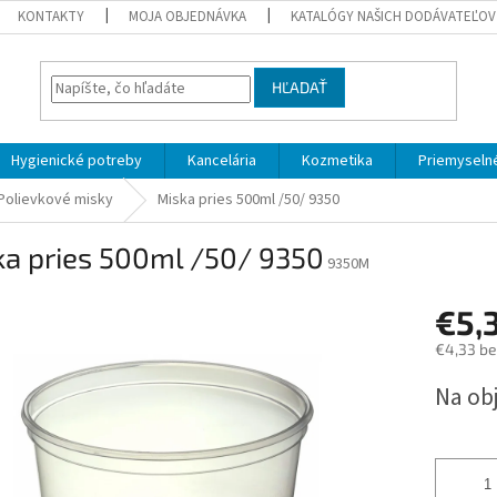
KONTAKTY
MOJA OBJEDNÁVKA
KATALÓGY NAŠICH DODÁVATEĽOV
HĽADAŤ
Hygienické potreby
Kancelária
Kozmetika
Priemyselné
Polievkové misky
Miska pries 500ml /50/ 9350
ka pries 500ml /50/ 9350
9350M
€5,
€4,33 b
Jednotk
Na ob
cena: