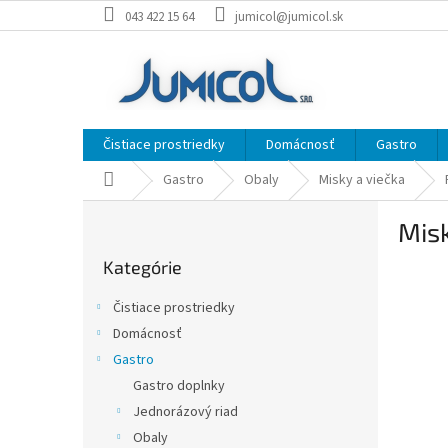
Prejsť
043 422 15 64
jumicol@jumicol.sk
na
obsah
Čistiace prostriedky
Domácnosť
Gastro
Domov
Gastro
Obaly
Misky a viečka
B
Mis
o
Preskočiť
č
Kategórie
kategórie
n
ý
Čistiace prostriedky
p
Domácnosť
a
Gastro
n
e
Gastro doplnky
l
Jednorázový riad
Obaly