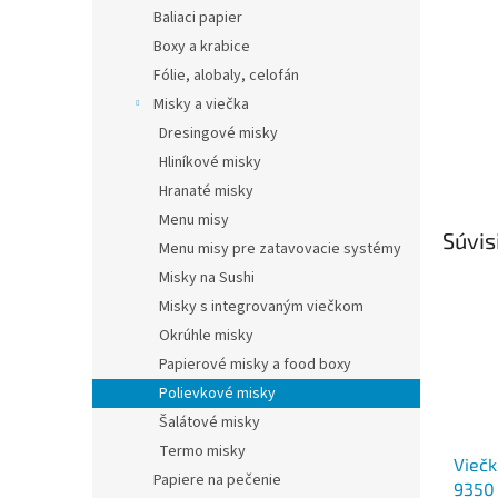
Baliaci papier
Boxy a krabice
Fólie, alobaly, celofán
Misky a viečka
Dresingové misky
Hliníkové misky
Hranaté misky
Menu misy
Súvis
Menu misy pre zatavovacie systémy
Misky na Sushi
Misky s integrovaným viečkom
Okrúhle misky
Papierové misky a food boxy
Polievkové misky
Šalátové misky
Termo misky
Viečk
Papiere na pečenie
9350