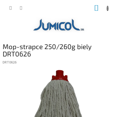
Prejsť
NÁKUP
na
obsah
KOŠÍK
Mop-strapce 250/260g biely
DRT0626
DRT0626