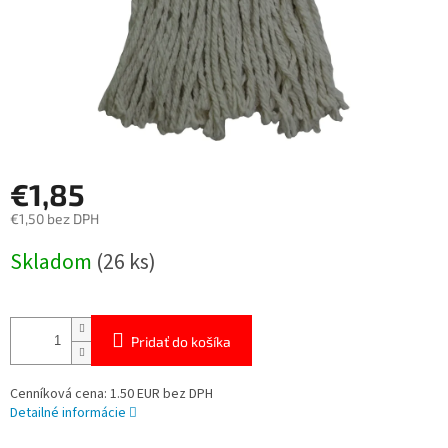
€1,85
€1,50 bez DPH
Jednotková
Skladom
(26 ks)
cena:
Pridať do košíka
Cenníková cena: 1.50 EUR bez DPH
Detailné informácie