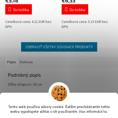
€5,18
€6,33
Do košíka
Do košíka
Cenníková cena: 4.21 EUR bez
Cenníková cena: 5.15 EUR bez
DPH
DPH
ZOBRAZIŤ VŠETKY SÚVISIACE PRODUKTY
Popis
Diskusia
Podrobný popis
Dĺžka strapcov: 30 cm
Z
á
Tento web používa súbory cookie. Ďalším prechádzaním tohto
Vytvoril Shoptet
p
webu vyjadrujete súhlas s ich používaním. Viac informácií tu.
ä