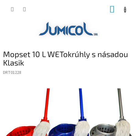
Prejsť
NÁKUP
na
obsah
KOŠÍK
Mopset 10 L WETokrúhly s násadou
Klasik
DRT01228