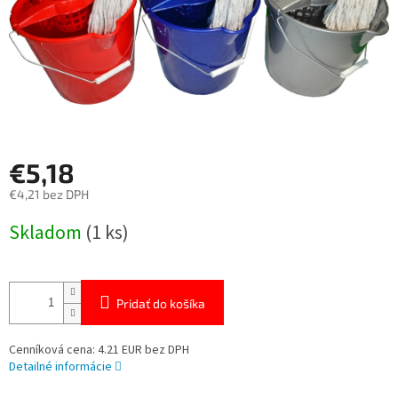
€5,18
€4,21 bez DPH
Jednotková
Skladom
(1 ks)
cena:
Pridať do košíka
Cenníková cena: 4.21 EUR bez DPH
Detailné informácie