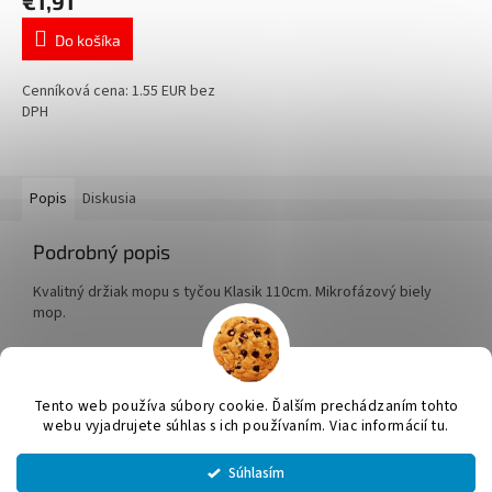
€1,91
Do košíka
Cenníková cena: 1.55 EUR bez
DPH
Popis
Diskusia
Podrobný popis
Kvalitný držiak mopu s tyčou Klasik 110cm. Mikrofázový biely
mop.
Z
á
Tento web používa súbory cookie. Ďalším prechádzaním tohto
Vytvoril Shoptet
p
webu vyjadrujete súhlas s ich používaním. Viac informácií tu.
ä
t
Súhlasím
Copyright 2026
JUMICOL, s.r.o.
. Všetky práva vyhradené.
Upraviť