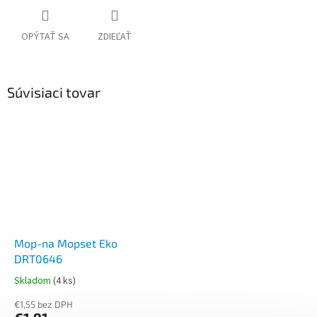
OPÝTAŤ SA
ZDIEĽAŤ
Súvisiaci tovar
Mop-na Mopset Eko
DRT0646
Skladom
(4 ks)
€1,55 bez DPH