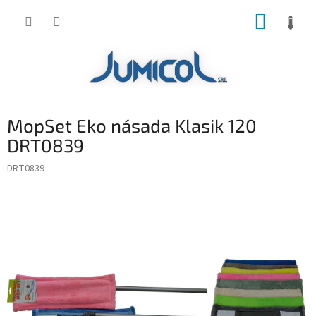
Prejsť
NÁKUP
na
obsah
KOŠÍK
MopSet Eko násada Klasik 120
DRT0839
DRT0839