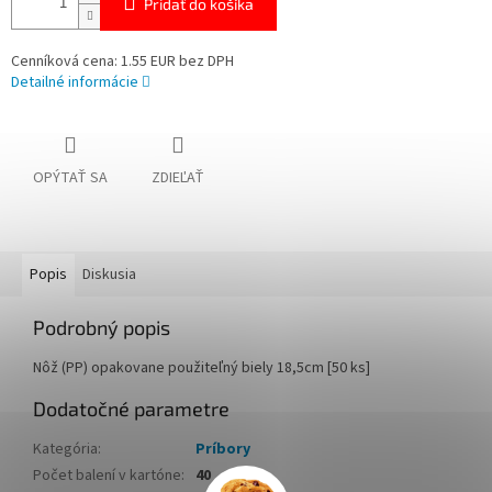
Pridať do košíka
Cenníková cena: 1.55 EUR bez DPH
Detailné informácie
OPÝTAŤ SA
ZDIEĽAŤ
Popis
Diskusia
Podrobný popis
Nôž (PP) opakovane použiteľný biely 18,5cm [50 ks]
Dodatočné parametre
Kategória
:
Príbory
Počet balení v kartóne
:
40