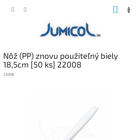
Prejsť
NÁKUP
na
obsah
KOŠÍK
Nôž (PP) znovu použiteľný biely
18,5cm [50 ks] 22008
22008