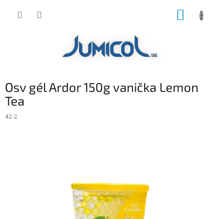
Prejsť
NÁKUP
na
obsah
KOŠÍK
Osv gél Ardor 150g vanička Lemon
Tea
42-2