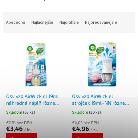
R
a
Abecedne
Najlacnejšie
Najdrahšie
Najpredávanejšie
d
e
V
n
ý
i
p
e
i
p
s
r
p
o
r
d
o
u
d
k
Osv vzd AirWick el 19ml
Osv vzd AirWick el
u
t
náhradná náplň rôzne
strojček 19ml+NN rôzne
k
o
druhy
druhy
Skladom
(68 ks)
Skladom
(10 ks)
t
v
o
€2,81 bez DPH
€4,03 bez DPH
€3,46
€4,96
v
/ ks
/ ks