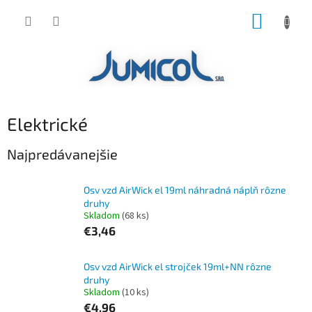
Prejsť
NÁKUP
na
obsah
KOŠÍK
Elektrické
Najpredávanejšie
Osv vzd AirWick el 19ml náhradná náplň rôzne
druhy
Skladom
(68 ks)
€3,46
Osv vzd AirWick el strojček 19ml+NN rôzne
druhy
Skladom
(10 ks)
€4,96