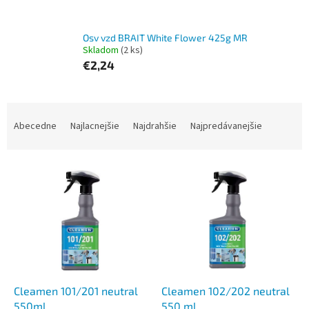
Osv vzd BRAIT White Flower 425g MR
Skladom
(2 ks)
€2,24
R
a
Abecedne
Najlacnejšie
Najdrahšie
Najpredávanejšie
d
e
V
n
ý
i
p
e
i
p
s
r
p
o
r
d
o
u
d
k
Cleamen 101/201 neutral
Cleamen 102/202 neutral
u
t
550ml
550 ml