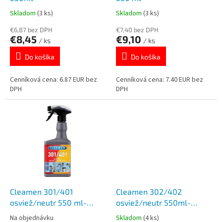
k
o
Skladom
(3 ks)
Skladom
(3 ks)
t
v
o
€6,87 bez DPH
€7,40 bez DPH
€8,45
€9,10
v
/ ks
/ ks
Do košíka
Do košíka
Cenníková cena: 6.87 EUR bez
Cenníková cena: 7.40 EUR bez
DPH
DPH
Cleamen 301/401
Cleamen 302/402
osviež/neutr 550 ml-
osviež/neutr 550ml-
BAYAMO AIR
DALECCO AIR
Na objednávku
Skladom
(4 ks)