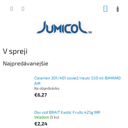
Prejsť
NÁKUP
na
obsah
KOŠÍK
V spreji
Najpredávanejšie
Cleamen 301/401 osviež/neutr 550 ml-BAYAMO
AIR
Na objednávku
€6,27
Osv vzd BRAIT Exotic Fruits 425g MR
Skladom
(5 ks)
€2,24