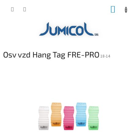
Prejsť
NÁKUP
na
obsah
KOŠÍK
Osv vzd Hang Tag FRE-PRO
18-14