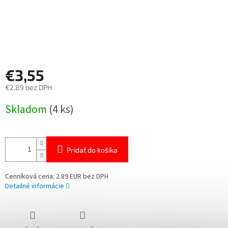
€3,55
€2,89 bez DPH
Jednotková
Skladom
(4 ks)
cena:
Pridať do košíka
Cenníková cena: 2.89 EUR bez DPH
Detailné informácie