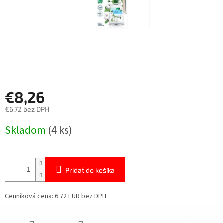
€8,26
€6,72 bez DPH
Jednotková
Skladom
(4 ks)
cena:
Pridať do košíka
Cenníková cena: 6.72 EUR bez DPH