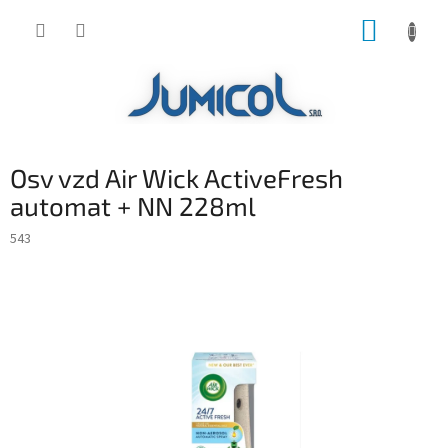
Prejsť
NÁKUP
na
obsah
KOŠÍK
Osv vzd Air Wick ActiveFresh
automat + NN 228ml
543