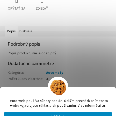
OPÝTAŤ SA
ZDIEĽAŤ
Popis
Diskusia
Podrobný popis
Popis produktu nie je dostupný
Dodatočné parametre
Kategória
:
Automaty
Počet kusov v kartóne
:
4
Z
á
Tento web používa súbory cookie. Ďalším prechádzaním tohto
Vytvoril Shoptet
p
webu vyjadrujete súhlas s ich používaním. Viac informácií tu.
ä