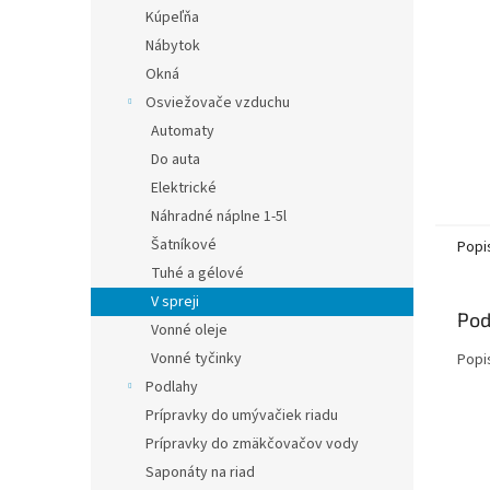
Kúpeľňa
Nábytok
Okná
Osviežovače vzduchu
Automaty
Do auta
Elektrické
Náhradné náplne 1-5l
Šatníkové
Popi
Tuhé a gélové
V spreji
Pod
Vonné oleje
Vonné tyčinky
Popi
Podlahy
Prípravky do umývačiek riadu
Prípravky do zmäkčovačov vody
Saponáty na riad