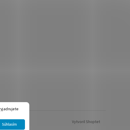
yjadrujete
Vytvoril Shoptet
Súhlasím