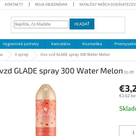
KONTAKTY
MOJA OBJEDNÁVKA
KATALÓGY NAŠICH DODÁVATEĽOV
HĽADAŤ
Hygienické potreby
Kancelária
Kozmetika
Priemyselné
hu
V spreji
Osv vzd GLADE spray 300 Water Melon
 vzd GLADE spray 300 Water Melon
31-09
€3,
€2,62 be
Jednotk
Skla
cena: