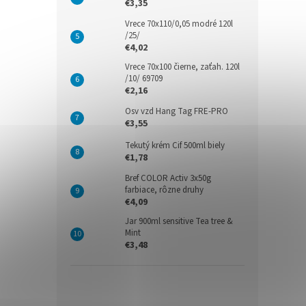
€3,35
Vrece 70x110/0,05 modré 120l
/25/
€4,02
Vrece 70x100 čierne, zaťah. 120l
/10/ 69709
€2,16
Osv vzd Hang Tag FRE-PRO
€3,55
Tekutý krém Cif 500ml biely
€1,78
Bref COLOR Activ 3x50g
farbiace, rôzne druhy
€4,09
Jar 900ml sensitive Tea tree &
Mint
€3,48