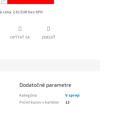
á cena: 2.62 EUR bez DPH
OPÝTAŤ SA
ZDIEĽAŤ
Dodatočné parametre
Kategória
:
V spreji
Počet kusov v kartóne
:
12