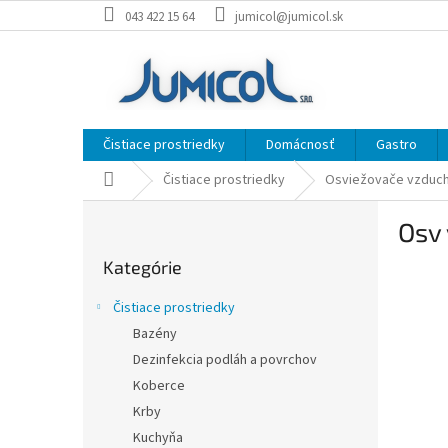
Prejsť
043 422 15 64
jumicol@jumicol.sk
na
obsah
Čistiace prostriedky
Domácnosť
Gastro
Domov
Čistiace prostriedky
Osviežovače vzduc
B
Osv
o
Preskočiť
č
Kategórie
kategórie
n
ý
Čistiace prostriedky
p
Bazény
a
Dezinfekcia podláh a povrchov
n
e
Koberce
l
Krby
Kuchyňa