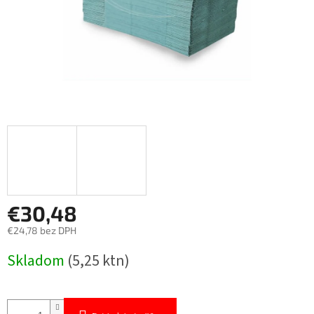
€30,48
€24,78 bez DPH
Jednotková
Skladom
(5,25 ktn)
cena: