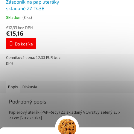
Zásobník na pap uteráky
skladané ZZ T43B
Skladom
(8 ks)
€12,33 bez DPH
€15,16
Do košíka
Cenníková cena: 12.33 EUR bez
DPH
Popis
Diskusia
Podrobný popis
Papierový uterák (PAP-Recy) ZZ skladaný V 1vrstvý zelený 25 x
23 cm [20 x 250 ks]