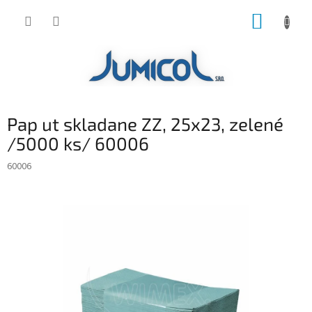
Prejsť
NÁKUP
na
obsah
KOŠÍK
Pap ut skladane ZZ, 25x23, zelené
/5000 ks/ 60006
60006