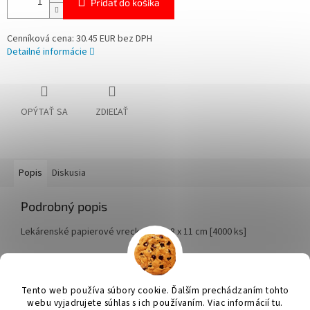
Pridať do košíka
Cenníková cena: 30.45 EUR bez DPH
Detailné informácie
OPÝTAŤ SA
ZDIEĽAŤ
Popis
Diskusia
Podrobný popis
Lekárenské papierové vrecko biele 8 x 11 cm [4000 ks]
Z
á
Tento web používa súbory cookie. Ďalším prechádzaním tohto
Vytvoril Shoptet
p
webu vyjadrujete súhlas s ich používaním. Viac informácií tu.