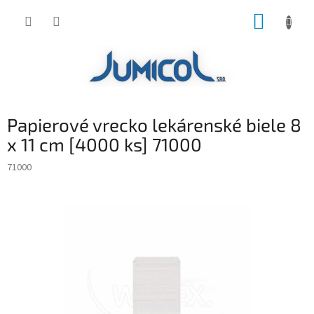
Prejsť
NÁKUP
na
obsah
KOŠÍK
Papierové vrecko lekárenské biele 8
x 11 cm [4000 ks] 71000
71000