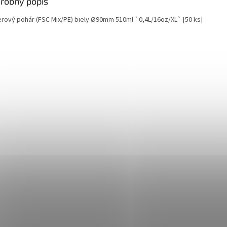
robný popis
erový pohár (FSC Mix/PE) biely Ø90mm 510ml `0,4L/16oz/XL` [50 ks]