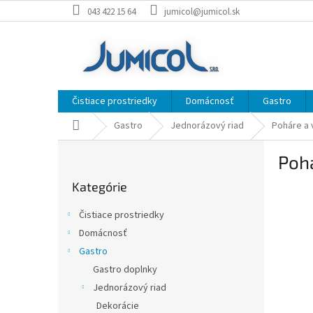
Prejsť
043 422 15 64
jumicol@jumicol.sk
na
obsah
Čistiace prostriedky
Domácnosť
Gastro
Domov
Gastro
Jednorázový riad
Poháre a 
B
Pohá
o
Preskočiť
č
Kategórie
kategórie
n
ý
Čistiace prostriedky
p
Domácnosť
a
Gastro
n
e
Gastro doplnky
l
Jednorázový riad
Dekorácie