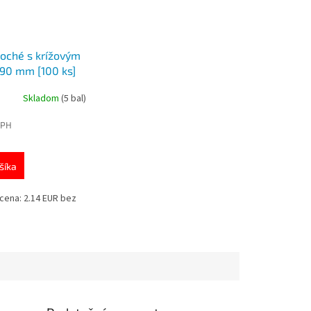
loché s krížovým
90 mm [100 ks]
76281
Skladom
(5 bal)
DPH
šíka
cena: 2.14 EUR bez