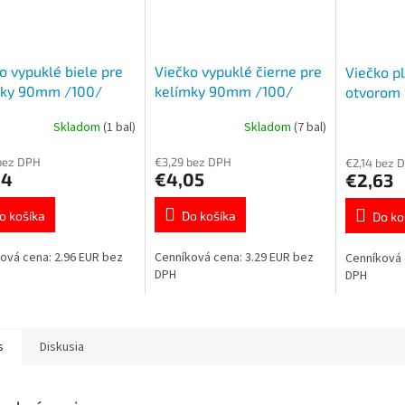
o vypuklé biele pre
Viečko vypuklé čierne pre
Viečko p
mky 90mm /100/
kelímky 90mm /100/
otvorom 
4
76299
76284/ 
Skladom
(1 bal)
Skladom
(7 bal)
bez DPH
€3,29 bez DPH
€2,14 bez 
64
€4,05
€2,63
o košíka
Do košíka
Do ko
ová cena: 2.96 EUR bez
Cenníková cena: 3.29 EUR bez
Cenníková 
DPH
DPH
s
Diskusia