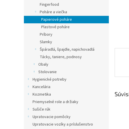
Fingerfood
Poháre a viečka
Papierové poháre
Plastové poháre
Príbory
Slamky
Špáradlá, špajdle, napichovadlá
Tácky, taniere, podnosy
Obaly
Stolovanie
Hygienické potreby
Kancelária
Súvis
Kozmetika
Priemyselné role a držiaky
Sušiče rúk
Upratovacie pomôcky
Upratovacie vozíky a príslušenstvo