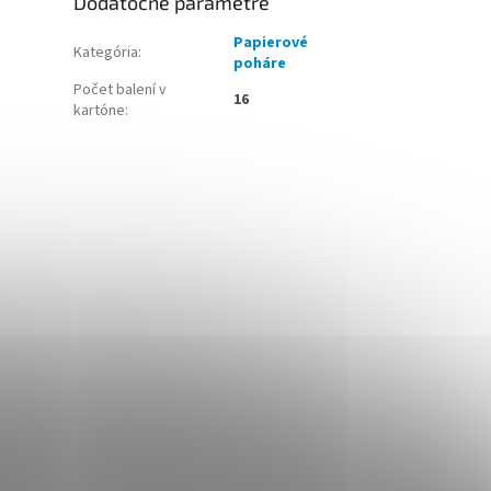
Dodatočné parametre
Papierové
Kategória
:
poháre
Počet balení v
16
kartóne
: