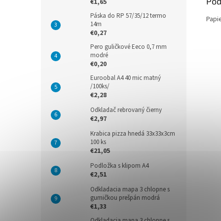
Pod
€1,65
Páska do RP 57/35/12 termo
Papi
14m
€0,27
Pero guličkové Eeco 0,7 mm
modré
€0,20
Euroobal A4 40 mic matný
/100ks/
€2,28
Odkladač rebrovaný čierny
€2,97
Krabica pizza hnedá 33x33x3cm
100 ks
€21,05
Podložka s klipom A4
€2,51
Odkladacia mapa 3 chlopne s
gumičkou prešpán modrá
€1,33
Odkladacia mapa 3 chlopne s