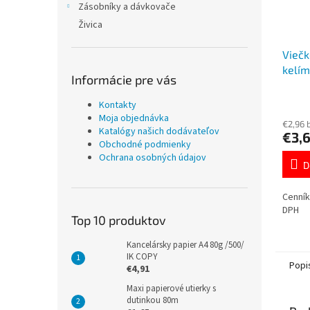
Zásobníky a dávkovače
Živica
Viečk
kelí
Informácie pre vás
7629
Kontakty
Moja objednávka
€2,96 
Katalógy našich dodávateľov
€3,
Obchodné podmienky
Ochrana osobných údajov
D
Cenník
DPH
Top 10 produktov
Kancelársky papier A4 80g /500/
IK COPY
Popi
€4,91
Maxi papierové utierky s
dutinkou 80m