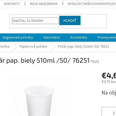
KONTAKTY
MOJA OBJEDNÁVKA
KATALÓGY NAŠICH DODÁVATEĽOV
HĽADAŤ
Hygienické potreby
Kancelária
Kozmetika
Priemyselné
viečka
Papierové poháre
Pohár pap. biely 510ml /50/ 76251
r pap. biely 510ml /50/ 76251
76251
€4,
€3,75 be
Jednotk
Na ob
cena: