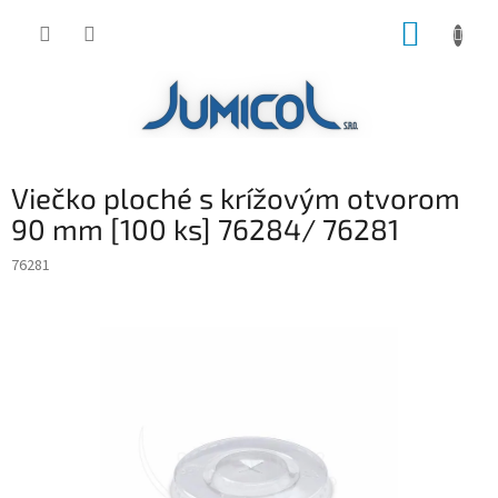
Prejsť
NÁKUP
na
obsah
KOŠÍK
Viečko ploché s krížovým otvorom
90 mm [100 ks] 76284/ 76281
76281