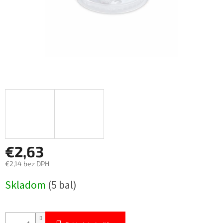
€2,63
€2,14 bez DPH
Jednotková
Skladom
(5 bal)
cena: