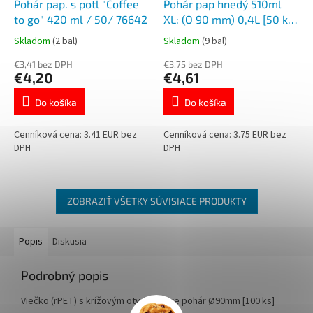
Pohár pap. s potl "Coffee
Pohár pap hnedý 510ml
to go" 420 ml / 50/ 76642
`XL: (O 90 mm) 0,4L [50 ks]
76451
Skladom
(2 bal)
Skladom
(9 bal)
€3,41 bez DPH
€3,75 bez DPH
€4,20
€4,61
Do košíka
Do košíka
Cenníková cena: 3.41 EUR bez
Cenníková cena: 3.75 EUR bez
DPH
DPH
ZOBRAZIŤ VŠETKY SÚVISIACE PRODUKTY
Popis
Diskusia
Podrobný popis
Viečko (rPET) s krížovým otvorom pre pohár Ø90mm [100 ks]