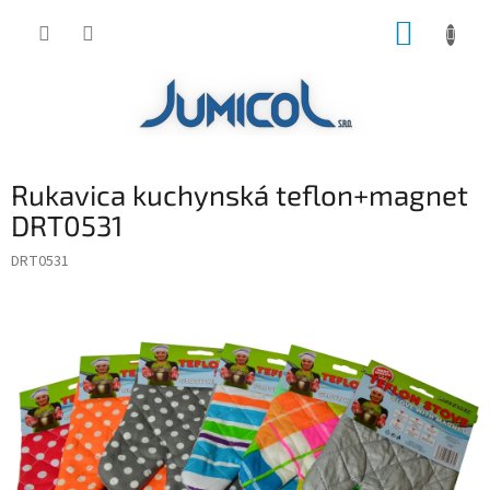
Prejsť
NÁKUP
na
obsah
KOŠÍK
Rukavica kuchynská teflon+magnet
DRT0531
DRT0531