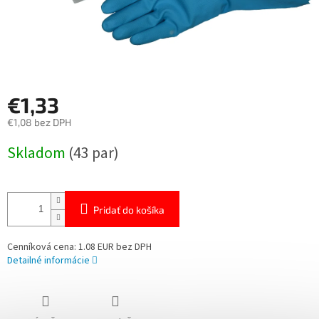
€1,33
€1,08 bez DPH
Jednotková
Skladom
(43 par)
cena:
Pridať do košíka
Cenníková cena: 1.08 EUR bez DPH
Detailné informácie