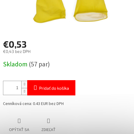
€0,53
€0,43 bez DPH
Jednotková
Skladom
(57 par)
cena:
Pridať do košíka
Cenníková cena: 0.43 EUR bez DPH
OPÝTAŤ SA
ZDIEĽAŤ