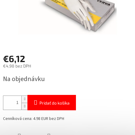
€6,12
€4,98 bez DPH
Jednotková
Na objednávku
cena:
Pridať do košíka
Cenníková cena: 4.98 EUR bez DPH