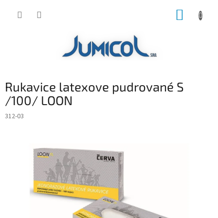
Prejsť
NÁKUP
na
obsah
KOŠÍK
Rukavice latexove pudrované S
/100/ LOON
312-03