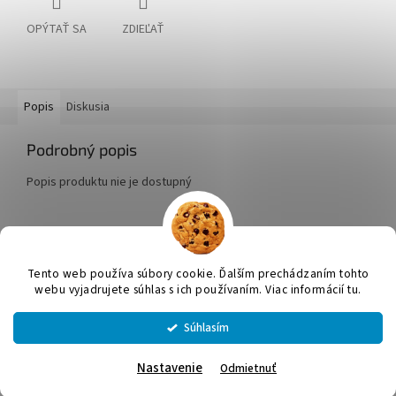
OPÝTAŤ SA
ZDIEĽAŤ
Popis
Diskusia
Podrobný popis
Popis produktu nie je dostupný
Z
á
Tento web používa súbory cookie. Ďalším prechádzaním tohto
Vytvoril Shoptet
p
webu vyjadrujete súhlas s ich používaním. Viac informácií tu.
ä
t
Súhlasím
Copyright 2026
JUMICOL, s.r.o.
. Všetky práva vyhradené.
Upraviť
i
nastavenie cookies
e
Nastavenie
Odmietnuť