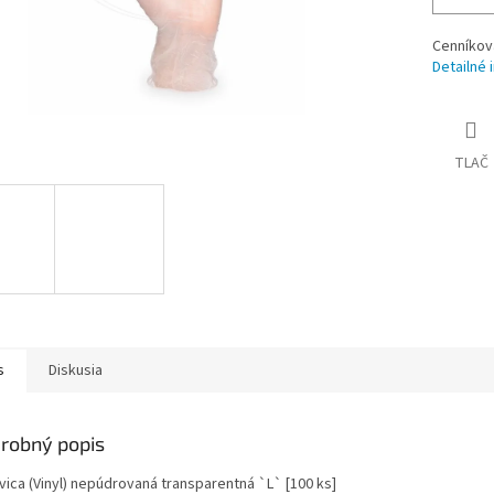
Cenníkov
Detailné 
TLAČ
s
Diskusia
robný popis
vica (Vinyl) nepúdrovaná transparentná `L` [100 ks]