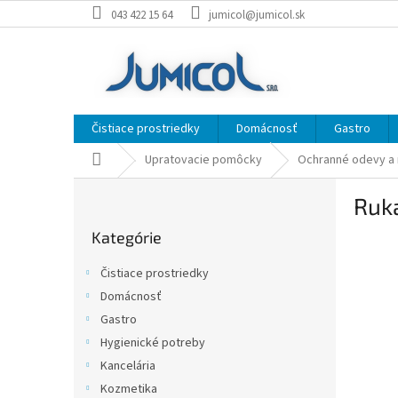
Prejsť
043 422 15 64
jumicol@jumicol.sk
na
obsah
Čistiace prostriedky
Domácnosť
Gastro
Domov
Upratovacie pomôcky
Ochranné odevy a 
B
Ruka
o
Preskočiť
č
Kategórie
kategórie
n
ý
Čistiace prostriedky
p
Domácnosť
a
Gastro
n
e
Hygienické potreby
l
Kancelária
Kozmetika