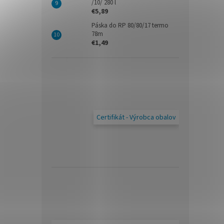
/10/ 280 l
€5,89
Páska do RP 80/80/17 termo
78m
€1,49
Certifikát - Výrobca obalov