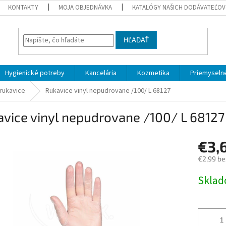
KONTAKTY
MOJA OBJEDNÁVKA
KATALÓGY NAŠICH DODÁVATEĽOV
HĽADAŤ
Hygienické potreby
Kancelária
Kozmetika
Priemyselné
rukavice
Rukavice vinyl nepudrovane /100/ L 68127
vice vinyl nepudrovane /100/ L 68127
€3,
€2,99 be
Jednotk
Skla
cena: