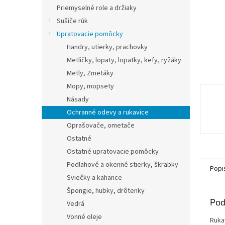
Priemyselné role a držiaky
Sušiče rúk
Upratovacie pomôcky
Handry, utierky, prachovky
Metličky, lopaty, lopatky, kefy, ryžáky
Metly, Zmetáky
Mopy, mopsety
Násady
Ochranné odevy a rukavice
Oprašovače, ometače
Ostatné
Ostatné upratovacie pomôcky
Podlahové a okenné stierky, škrabky
Popi
Sviečky a kahance
Špongie, hubky, drôtenky
Pod
Vedrá
Vonné oleje
Ruka