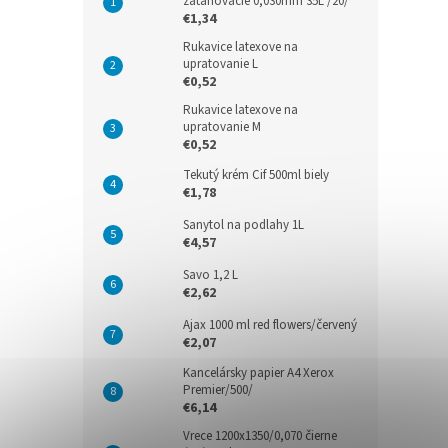
zaťahovacie 0,030mm 35L /20/
€1,34
Rukavice latexove na
upratovanie L
€0,52
Rukavice latexove na
upratovanie M
€0,52
Tekutý krém Cif 500ml biely
€1,78
Sanytol na podlahy 1L
€4,57
Savo 1,2 L
€2,62
Ajax 1000 ml red flowers/červený
€2,07
Kancelársky papier A4 Xerox
Premier/500/
€6,14
Vrece 1200x1350/0,070 čierne