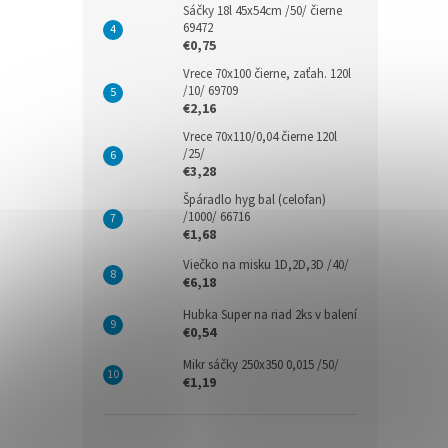
Sáčky 18l 45x54cm /50/ čierne
69472
€0,75
Vrece 70x100 čierne, zaťah. 120l
/10/ 69709
€2,16
Vrece 70x110/0,04 čierne 120l
/25/
€3,28
Špáradlo hyg bal (celofan)
/1000/ 66716
€1,68
Viečko na misku 1D,2D,3D /40/
€6,18
Hubka Super na riad 2ks v balení
€0,54
Mikr sáčky 250x350 0,015 /50/
€1,19