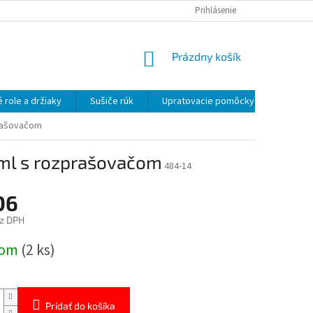
OBCHODNÉ PODMIENKY
OCHRANA OSOBNÝCH ÚDAJOV
Prihlásenie
NÁKUPNÝ
Prázdny košík
KOŠÍK
 role a držiaky
Sušiče rúk
Upratovacie pomôcky
Uprato
prašovačom
 ml s rozprašovačom
484-14
06
z DPH
ová
dom
(2 ks)
Pridať do košíka