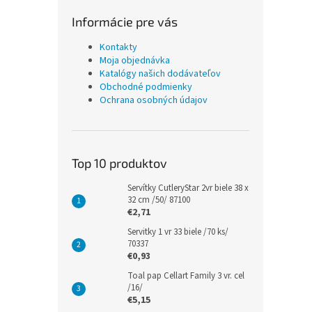
Informácie pre vás
Kontakty
Moja objednávka
Katalógy našich dodávateľov
Obchodné podmienky
Ochrana osobných údajov
Top 10 produktov
Servítky CutleryStar 2vr biele 38 x
32 cm /50/ 87100
€2,71
Servitky 1 vr 33 biele /70 ks/
70337
€0,93
Toal pap Cellart Family 3 vr. cel
/16/
€5,15