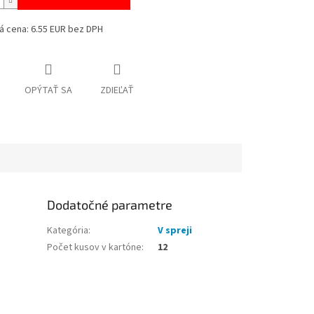
á cena: 6.55 EUR bez DPH
OPÝTAŤ SA
ZDIEĽAŤ
Dodatočné parametre
Kategória
:
V spreji
Počet kusov v kartóne
:
12