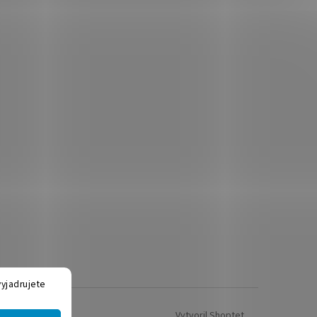
yjadrujete
Vytvoril Shoptet