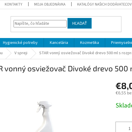
KONTAKTY
MOJA OBJEDNÁVKA
KATALÓGY NAŠICH DODÁVATEĽOV
HĽADAŤ
Hygienické potreby
Kancelária
Kozmetika
Priemyselné
hu
V spreji
STAR vonný osviežovač Divoké drevo 500 ml s roz
R vonný osviežovač Divoké drevo 500
€8,
€6,55 be
Jednotk
Skla
cena: