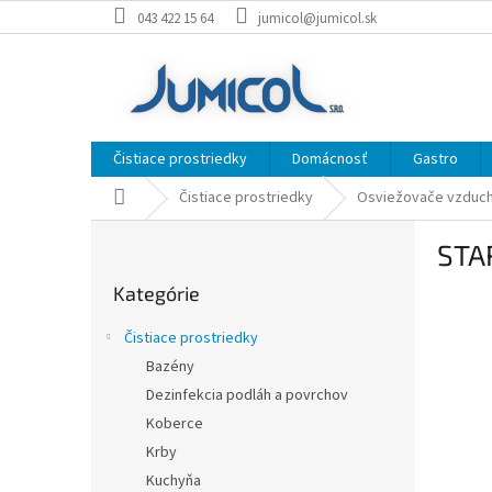
Prejsť
043 422 15 64
jumicol@jumicol.sk
na
obsah
Čistiace prostriedky
Domácnosť
Gastro
Domov
Čistiace prostriedky
Osviežovače vzduc
B
STA
o
Preskočiť
č
Kategórie
kategórie
n
ý
Čistiace prostriedky
p
Bazény
a
Dezinfekcia podláh a povrchov
n
e
Koberce
l
Krby
Kuchyňa