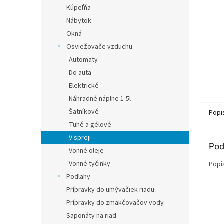
Kúpeľňa
Nábytok
Okná
Osviežovače vzduchu
Automaty
Do auta
Elektrické
Náhradné náplne 1-5l
Šatníkové
Popi
Tuhé a gélové
V spreji
Pod
Vonné oleje
Vonné tyčinky
Popi
Podlahy
Prípravky do umývačiek riadu
Prípravky do zmäkčovačov vody
Saponáty na riad