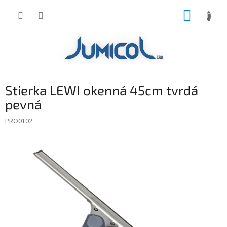
Prejsť
NÁKUP
na
obsah
KOŠÍK
Stierka LEWI okenná 45cm tvrdá
pevná
PRO0102