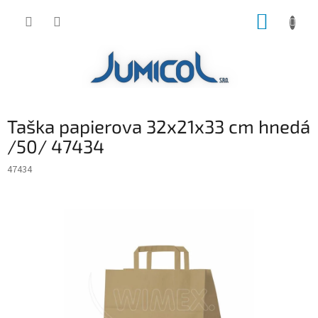
Prejsť
NÁKUP
na
obsah
KOŠÍK
Taška papierova 32x21x33 cm hnedá
/50/ 47434
47434