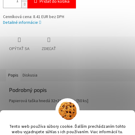
Pridať do košíka
Cenníková cena: 8.41 EUR bez DPH
Detailné informácie
OPÝTAŤ SA
ZDIEĽAŤ
Popis
Diskusia
Podrobný popis
Papierová taška hnedá 32+21 x 33 cm [50 ks]
Z
á
Tento web používa súbory cookie. Ďalším prechádzaním tohto
Vytvoril Shoptet
p
webu vyjadrujete súhlas s ich používaním. Viac informácií tu.