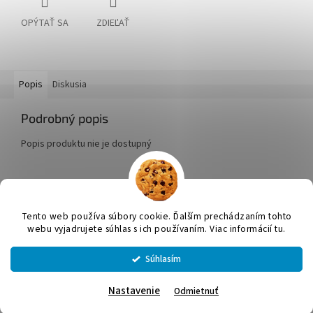
OPÝTAŤ SA
ZDIEĽAŤ
Popis
Diskusia
Podrobný popis
Popis produktu nie je dostupný
Z
á
Tento web používa súbory cookie. Ďalším prechádzaním tohto
Vytvoril Shoptet
p
webu vyjadrujete súhlas s ich používaním. Viac informácií tu.
ä
t
Súhlasím
Copyright 2026
JUMICOL, s.r.o.
. Všetky práva vyhradené.
Upraviť
i
nastavenie cookies
e
Nastavenie
Odmietnuť