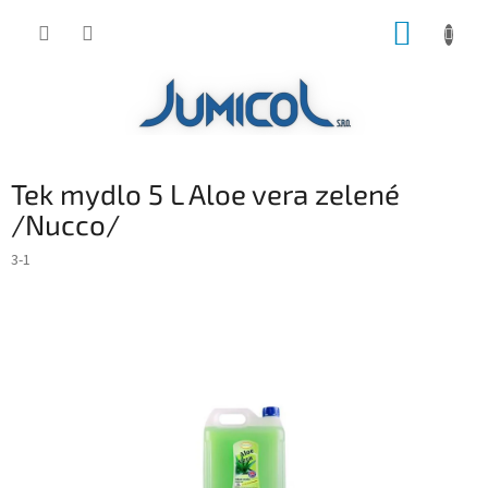
Prejsť
NÁKUP
na
obsah
KOŠÍK
Tek mydlo 5 L Aloe vera zelené
/Nucco/
3-1