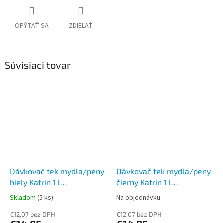
OPÝTAŤ SA
ZDIEĽAŤ
Súvisiaci tovar
Dávkovač tek mydla/peny
Dávkovač tek mydla/peny
biely Katrin 1 l
čierny Katrin 1 l
90229/77373
92209/77397
Skladom
(5 ks)
Na objednávku
€12,07 bez DPH
€12,07 bez DPH