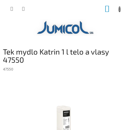
Prejsť
NÁKUP
na
obsah
KOŠÍK
Tek mydlo Katrin 1 l telo a vlasy
47550
47550