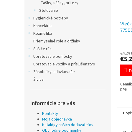
Tašky, sáčky, prírezy
Stolovanie
Hygienické potreby
Viečk
Kancelária
7750
Kozmetika
Priemyselné role a držiaky
Sušiče rúk
€4,24
Upratovacie pomôcky
€5,2
Upratovacie vozíky a príslušenstvo
D
Zásobníky a dávkovače
Živica
Cenník
DPH
Informácie pre vás
Popi
Kontakty
Moja objednávka
Katalógy našich dodávateľov
Obchodné podmienky