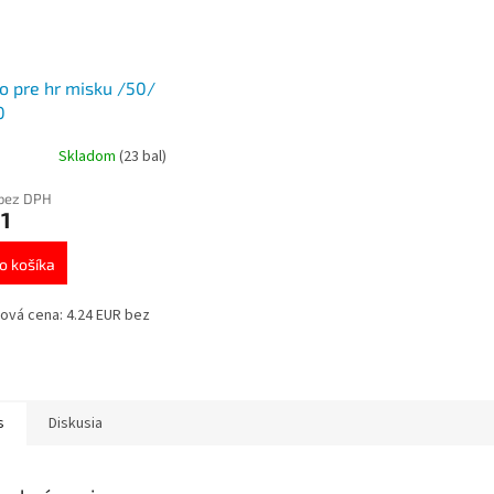
o pre hr misku /50/
0
Skladom
(23 bal)
 bez DPH
1
o košíka
ová cena: 4.24 EUR bez
s
Diskusia