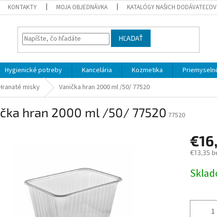
KONTAKTY
MOJA OBJEDNÁVKA
KATALÓGY NAŠICH DODÁVATEĽOV
HĽADAŤ
Hygienické potreby
Kancelária
Kozmetika
Priemyselné
Hranaté misky
Vanička hran 2000 ml /50/ 77520
ička hran 2000 ml /50/ 77520
77520
€16
€13,35 b
Jednotk
Skla
cena: