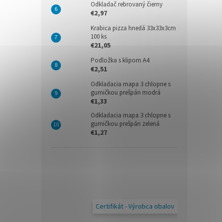
Odkladač rebrovaný čierny
€2,97
Krabica pizza hnedá 33x33x3cm
100 ks
€21,05
Podložka s klipom A4
€2,51
Odkladacia mapa 3 chlopne s
gumičkou prešpán modrá
€1,33
Odkladacia mapa 3 chlopne s
gumičkou prešpán zelená
€1,27
Certifikát - Výrobca obalov