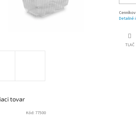
Cenníkov
Detailné 
TLAČ
iaci tovar
Kód:
77500