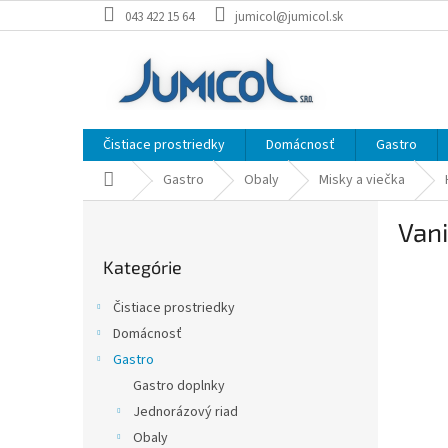
Prejsť
043 422 15 64
jumicol@jumicol.sk
na
obsah
Čistiace prostriedky
Domácnosť
Gastro
Domov
Gastro
Obaly
Misky a viečka
B
Van
o
Preskočiť
č
Kategórie
kategórie
n
ý
Čistiace prostriedky
p
Domácnosť
a
Gastro
n
e
Gastro doplnky
l
Jednorázový riad
Obaly