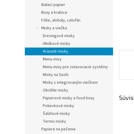
Baliaci papier
Boxy a krabice
Fólie, alobaly, celofán
Misky a viečka
Dresingové misky
Hliníkové misky
Hranaté misky
Menu misy
Menu misy pre zatavovacie systémy
Misky na Sushi
Misky s integrovaným viečkom
Okrúhle misky
Súvis
Papierové misky a food boxy
Polievkové misky
Šalátové misky
Termo misky
Papiere na pečenie