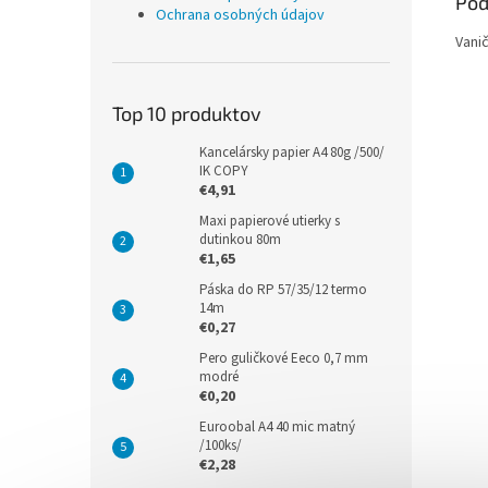
Pod
Ochrana osobných údajov
Vani
Top 10 produktov
Kancelársky papier A4 80g /500/
IK COPY
€4,91
Maxi papierové utierky s
dutinkou 80m
€1,65
Páska do RP 57/35/12 termo
14m
€0,27
Pero guličkové Eeco 0,7 mm
modré
€0,20
Euroobal A4 40 mic matný
/100ks/
€2,28