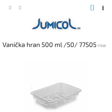
Prejsť
NÁKUP
na
obsah
KOŠÍK
Vanička hran 500 ml /50/ 77505
77505