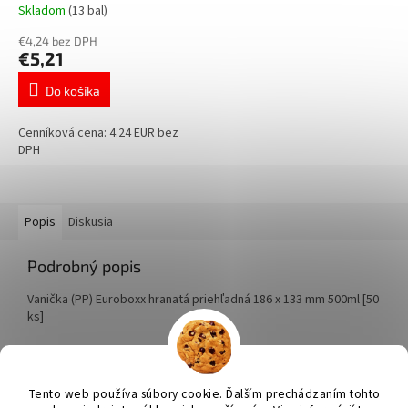
Skladom
(13 bal)
€4,24 bez DPH
€5,21
Do košíka
Cenníková cena: 4.24 EUR bez
DPH
Popis
Diskusia
Podrobný popis
Vanička (PP) Euroboxx hranatá priehľadná 186 x 133 mm 500ml [50
ks]
Z
á
Tento web používa súbory cookie. Ďalším prechádzaním tohto
Vytvoril Shoptet