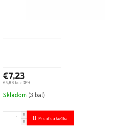
€7,23
€5,88 bez DPH
Jednotková
Skladom
(3 bal)
cena:
Pridať do košíka