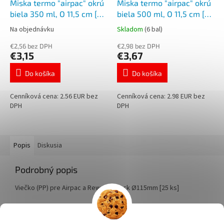
Miska termo "airpac" okrú
Miska termo "airpac" okrú
biela 350 ml, O 11,5 cm [25
biela 500 ml, O 11,5 cm [25
ks]PP414
ks]PP410
Na objednávku
Skladom
(6 bal)
€2,56 bez DPH
€2,98 bez DPH
€3,15
€3,67
Do košíka
Do košíka
Cenníková cena: 2.56 EUR bez
Cenníková cena: 2.98 EUR bez
DPH
DPH
Popis
Diskusia
Podrobný popis
Viečko (PP) pre Airpac a Reware Snack Ø115mm [25 ks]
Z