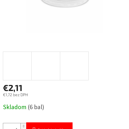
€2,11
€1,72 bez DPH
Jednotková
Skladom
(6 bal)
cena: