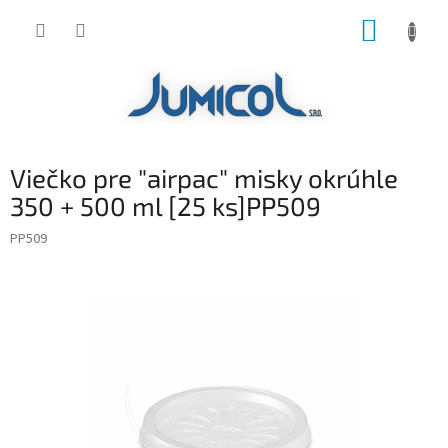
Prejsť
NÁKUP
na
obsah
KOŠÍK
Viečko pre "airpac" misky okrúhle
350 + 500 ml [25 ks]PP509
PP509