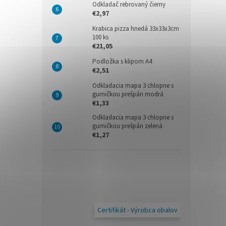
Odkladač rebrovaný čierny
€2,97
Krabica pizza hnedá 33x33x3cm
100 ks
€21,05
Podložka s klipom A4
€2,51
Odkladacia mapa 3 chlopne s
gumičkou prešpán modrá
€1,33
Odkladacia mapa 3 chlopne s
gumičkou prešpán zelená
€1,27
Certifikát - Výrobca obalov