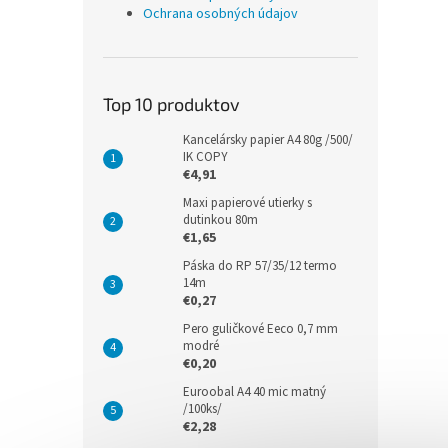
Ochrana osobných údajov
Top 10 produktov
Kancelársky papier A4 80g /500/
IK COPY
€4,91
Maxi papierové utierky s
dutinkou 80m
€1,65
Páska do RP 57/35/12 termo
14m
€0,27
Pero guličkové Eeco 0,7 mm
modré
€0,20
Euroobal A4 40 mic matný
/100ks/
€2,28