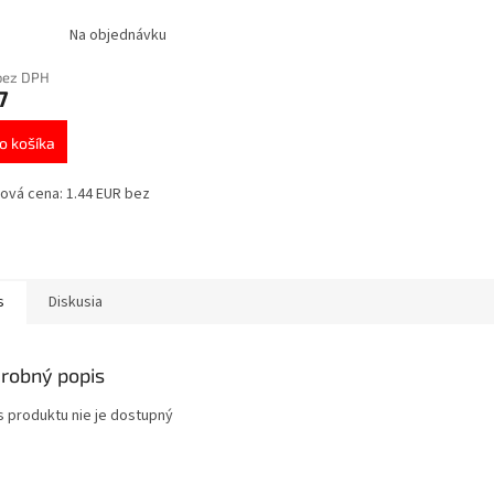
Na objednávku
bez DPH
7
o košíka
ová cena: 1.44 EUR bez
s
Diskusia
robný popis
s produktu nie je dostupný