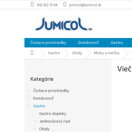
Prejsť
043 422 15 64
jumicol@jumicol.sk
na
obsah
Čistiace prostriedky
Domácnosť
Gastro
Domov
Gastro
Obaly
Misky a viečka
B
Vie
o
Preskočiť
č
Kategórie
kategórie
n
ý
Čistiace prostriedky
p
Domácnosť
a
Gastro
n
e
Gastro doplnky
l
Jednorázový riad
Obaly