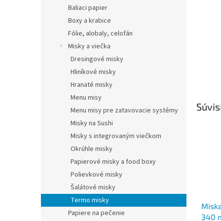
Baliaci papier
Boxy a krabice
Fólie, alobaly, celofán
Misky a viečka
Dresingové misky
Hliníkové misky
Hranaté misky
Menu misy
Súvis
Menu misy pre zatavovacie systémy
Misky na Sushi
Misky s integrovaným viečkom
Okrúhle misky
Papierové misky a food boxy
Polievkové misky
Šalátové misky
Termo misky
Miska
Papiere na pečenie
340 