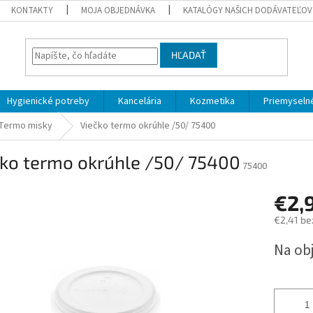
KONTAKTY
MOJA OBJEDNÁVKA
KATALÓGY NAŠICH DODÁVATEĽOV
HĽADAŤ
Hygienické potreby
Kancelária
Kozmetika
Priemyselné
Termo misky
Viečko termo okrúhle /50/ 75400
čko termo okrúhle /50/ 75400
75400
€2,
€2,41 be
Jednotk
Na ob
cena: