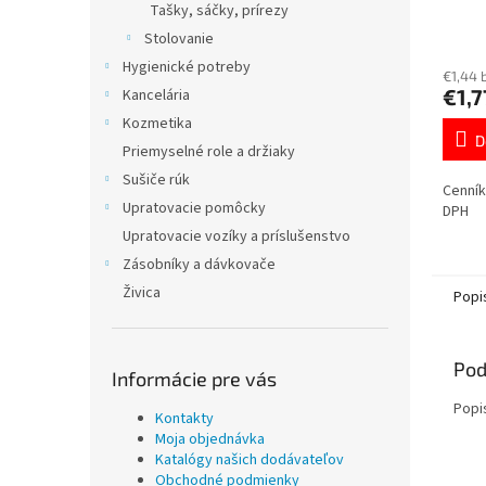
Tašky, sáčky, prírezy
Stolovanie
Hygienické potreby
€1,44 
€1,7
Kancelária
Kozmetika
D
Priemyselné role a držiaky
Sušiče rúk
Cenník
Upratovacie pomôcky
DPH
Upratovacie vozíky a príslušenstvo
Zásobníky a dávkovače
Živica
Popi
Pod
Informácie pre vás
Popi
Kontakty
Moja objednávka
Katalógy našich dodávateľov
Obchodné podmienky