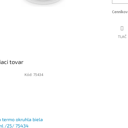
Cenníkov
TLAČ
iaci tovar
Kód:
75434
 termo okruhla biela
ml /25/ 75434