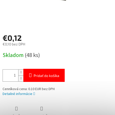
€0,12
€0,10 bez DPH
Jednotková
Skladom
(48 ks)
cena:
Pridať do košíka
Cenníková cena: 0.10 EUR bez DPH
Detailné informácie