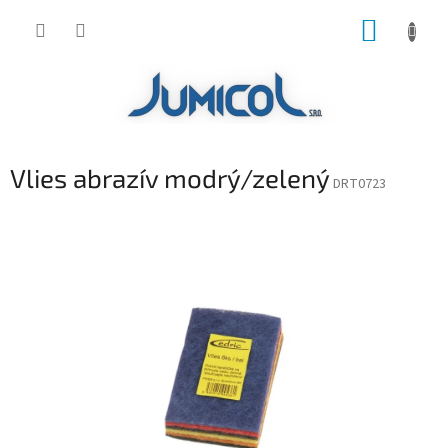
Prejsť
NÁKUP
na
obsah
KOŠÍK
Vlies abrazív modrý/zelený
DRT0723