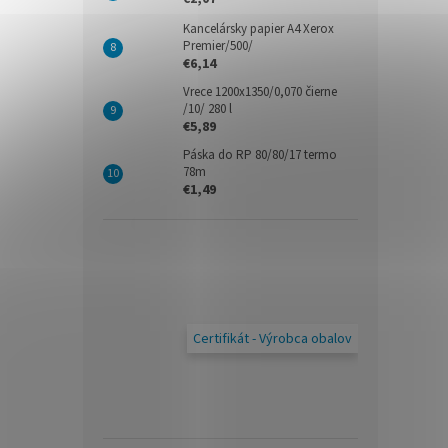
Kancelársky papier A4 Xerox
Premier/500/
€6,14
Vrece 1200x1350/0,070 čierne
/10/ 280 l
€5,89
Páska do RP 80/80/17 termo
78m
€1,49
Certifikát - Výrobca obalov