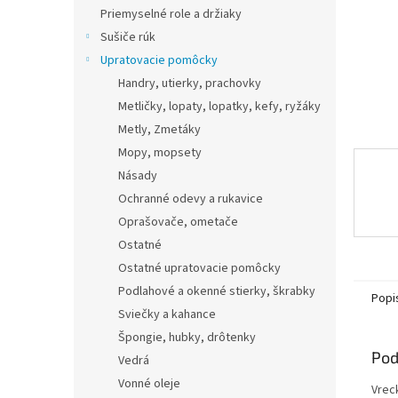
Priemyselné role a držiaky
Sušiče rúk
Upratovacie pomôcky
Handry, utierky, prachovky
Metličky, lopaty, lopatky, kefy, ryžáky
Metly, Zmetáky
Mopy, mopsety
Násady
Ochranné odevy a rukavice
Oprašovače, ometače
Ostatné
Ostatné upratovacie pomôcky
Podlahové a okenné stierky, škrabky
Popi
Sviečky a kahance
Špongie, hubky, drôtenky
Pod
Vedrá
Vonné oleje
Vrec