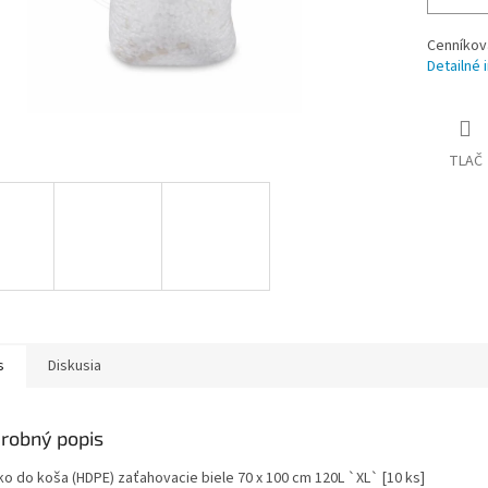
Cenníkov
Detailné 
TLAČ
s
Diskusia
robný popis
ko do koša (HDPE) zaťahovacie biele 70 x 100 cm 120L `XL` [10 ks]