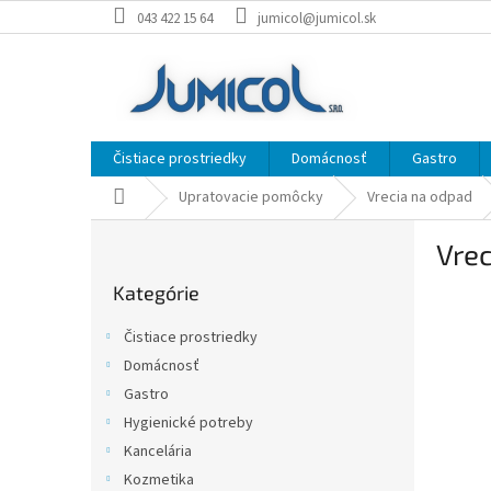
Prejsť
043 422 15 64
jumicol@jumicol.sk
na
obsah
Čistiace prostriedky
Domácnosť
Gastro
Domov
Upratovacie pomôcky
Vrecia na odpad
B
Vrec
o
Preskočiť
č
Kategórie
kategórie
n
ý
Čistiace prostriedky
p
Domácnosť
a
Gastro
n
e
Hygienické potreby
l
Kancelária
Kozmetika