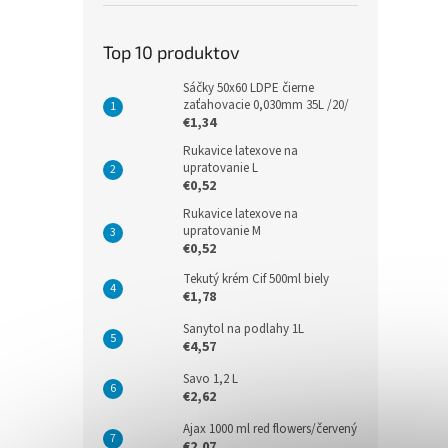
Top 10 produktov
Sáčky 50x60 LDPE čierne
zaťahovacie 0,030mm 35L /20/
€1,34
Rukavice latexove na
upratovanie L
€0,52
Rukavice latexove na
upratovanie M
€0,52
Tekutý krém Cif 500ml biely
€1,78
Sanytol na podlahy 1L
€4,57
Savo 1,2 L
€2,62
Ajax 1000 ml red flowers/červený
€2,07