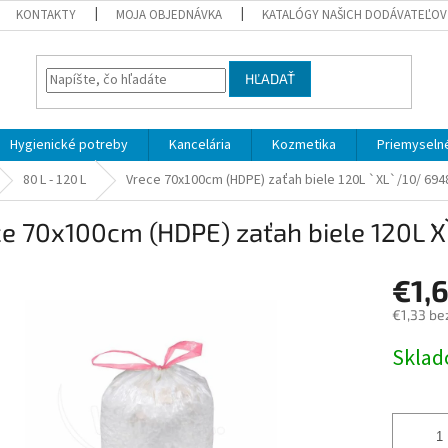
KONTAKTY
MOJA OBJEDNÁVKA
KATALÓGY NAŠICH DODÁVATEĽOV
HĽADAŤ
Hygienické potreby
Kancelária
Kozmetika
Priemyselné
80 L - 120 L
Vrece 70x100cm (HDPE) zaťah biele 120L `XL`/10/ 694
e 70x100cm (HDPE) zaťah biele 120L `
€1,
€1,33 be
Jednotk
Skla
cena: