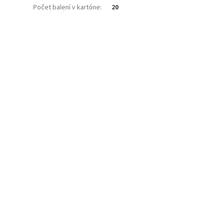
Počet balení v kartóne
:
20