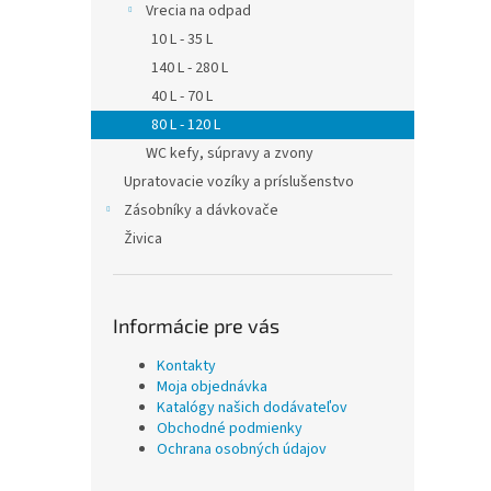
Vrecia na odpad
10 L - 35 L
140 L - 280 L
40 L - 70 L
80 L - 120 L
WC kefy, súpravy a zvony
Upratovacie vozíky a príslušenstvo
Zásobníky a dávkovače
Živica
Informácie pre vás
Kontakty
Moja objednávka
Katalógy našich dodávateľov
Obchodné podmienky
Ochrana osobných údajov