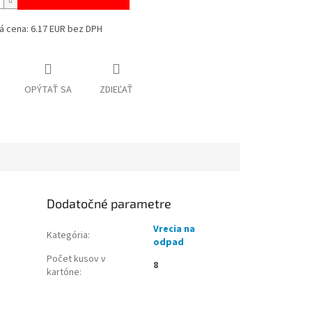
á cena: 6.17 EUR bez DPH
OPÝTAŤ SA
ZDIEĽAŤ
Dodatočné parametre
Vrecia na
Kategória
:
odpad
Počet kusov v
8
kartóne
: