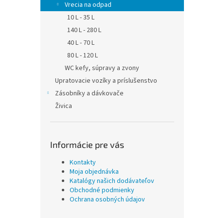
Vrecia na odpad
10 L - 35 L
140 L - 280 L
40 L - 70 L
80 L - 120 L
WC kefy, súpravy a zvony
Upratovacie vozíky a príslušenstvo
Zásobníky a dávkovače
Živica
Informácie pre vás
Kontakty
Moja objednávka
Katalógy našich dodávateľov
Obchodné podmienky
Ochrana osobných údajov