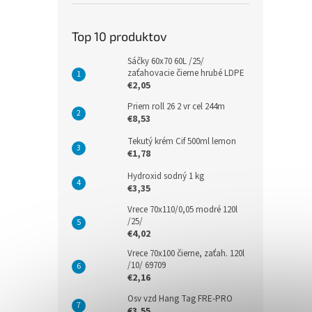
Top 10 produktov
Sáčky 60x70 60L /25/
zaťahovacie čierne hrubé LDPE
€2,05
Priem roll 26 2 vr cel 244m
€8,53
Tekutý krém Cif 500ml lemon
€1,78
Hydroxid sodný 1 kg
€3,35
Vrece 70x110/0,05 modré 120l
/25/
€4,02
Vrece 70x100 čierne, zaťah. 120l
/10/ 69709
€2,16
Osv vzd Hang Tag FRE-PRO
€3,55