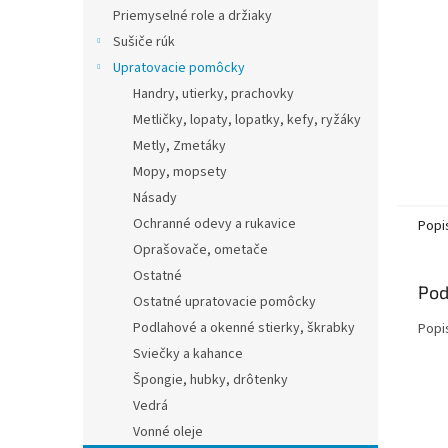
Priemyselné role a držiaky
Sušiče rúk
Upratovacie pomôcky
Handry, utierky, prachovky
Metličky, lopaty, lopatky, kefy, ryžáky
Metly, Zmetáky
Mopy, mopsety
Násady
Ochranné odevy a rukavice
Popi
Oprašovače, ometače
Ostatné
Pod
Ostatné upratovacie pomôcky
Podlahové a okenné stierky, škrabky
Popi
Sviečky a kahance
Špongie, hubky, drôtenky
Vedrá
Vonné oleje