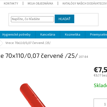
KONTAKTY
MOJA OBJEDNÁVKA
KATALÓGY NAŠICH DODÁVATEĽOV
HĽADAŤ
Hygienické potreby
Kancelária
Kozmetika
Priemyselné
Vrece 70x110/0,07 červené /25/
ce 70x110/0,07 červené /25/
207-84
€7,
€6,17 be
Jednotk
Skla
cena: