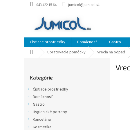
Prejsť
043 422 15 64
jumicol@jumicol.sk
na
obsah
Čistiace prostriedky
Domácnosť
Gastro
Domov
Upratovacie pomôcky
Vrecia na odpad
B
Vre
o
Preskočiť
č
Kategórie
kategórie
n
ý
Čistiace prostriedky
p
Domácnosť
a
Gastro
n
e
Hygienické potreby
l
Kancelária
Kozmetika