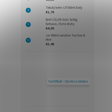
Tekutý krém Cif 500ml biely
€1,78
Bref COLOR Activ 3x50g
farbiace, rôzne druhy
€4,09
Jar 900ml sensitive Tea tree &
Mint
€3,48
Certifikát - Výrobca obalov