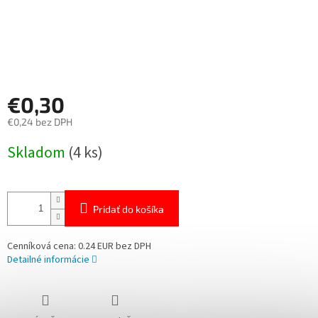
€0,30
€0,24 bez DPH
Jednotková
Skladom
(4 ks)
cena:
Pridať do košíka
Cenníková cena: 0.24 EUR bez DPH
Detailné informácie