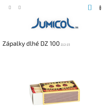
Prejsť
NÁKUP
na
obsah
KOŠÍK
Zápalky dlhé DZ 100
212-15