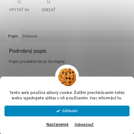
OPÝTAŤ SA
ZDIEĽAŤ
Popis
Diskusia
Podrobný popis
Popis produktu nie je dostupný
Z
á
Tento web používa súbory cookie. Ďalším prechádzaním tohto
Vytvoril Shoptet
p
webu vyjadrujete súhlas s ich používaním. Viac informácií tu.
ä
t
Súhlasím
Copyright 2026
JUMICOL, s.r.o.
. Všetky práva vyhradené.
Upraviť
i
nastavenie cookies
e
Nastavenie
Odmietnuť