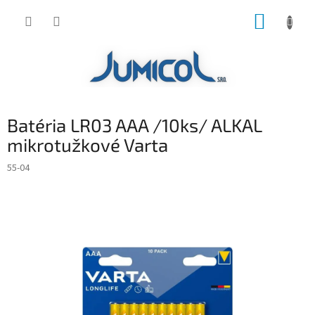
Prejsť
NÁKUP
na
obsah
KOŠÍK
Batéria LR03 AAA /10ks/ ALKAL
mikrotužkové Varta
55-04