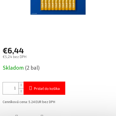
€6,44
€5,24 bez DPH
Jednotková
Skladom
(2 bal)
cena:
Pridať do košíka
Cenníková cena: 5.24 EUR bez DPH