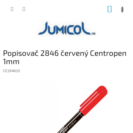
Prejsť
NÁKUP
na
obsah
KOŠÍK
Popisovač 2846 červený Centropen
1mm
CE284620