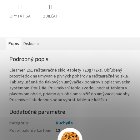
OPÝTAŤ SA
ZDIEĽAŤ
Popis
Diskusia
Podrobný popis
Cleamen 261 reštauračné sklo -tablety 720g/72ks. Obľúbený
prostriedok na umývanie pivných pohárov a reštauračného skla.
Tablety určené do tlakových umývačiek pohárov s oplachovacím
systémom. Použitie: Pri umývaní teplou vodou nechať tabletu v
plastovom obale, priamo aj s obalom vložiť do umývacej nádoby.
Pri umývaní studenou vodou vybrať tabletu z kalíšku.
Dodatočné parametre
Kategória
:
Kuchyňa
Počet balení v kartóne
:
12