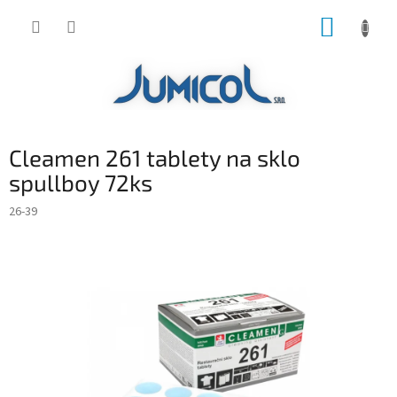
Prejsť
NÁKUP
na
obsah
KOŠÍK
Cleamen 261 tablety na sklo
spullboy 72ks
26-39