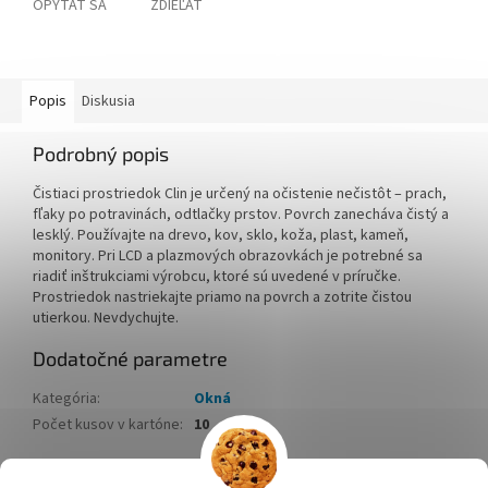
OPÝTAŤ SA
ZDIEĽAŤ
Popis
Diskusia
Podrobný popis
Čistiaci prostriedok Clin je určený na očistenie nečistôt – prach,
fľaky po potravinách, odtlačky prstov. Povrch zanecháva čistý a
lesklý. Používajte na drevo, kov, sklo, koža, plast, kameň,
monitory. Pri LCD a plazmových obrazovkách je potrebné sa
riadiť inštrukciami výrobcu, ktoré sú uvedené v príručke.
Prostriedok nastriekajte priamo na povrch a zotrite čistou
utierkou. Nevdychujte.
Dodatočné parametre
Kategória
:
Okná
Počet kusov v kartóne
:
10