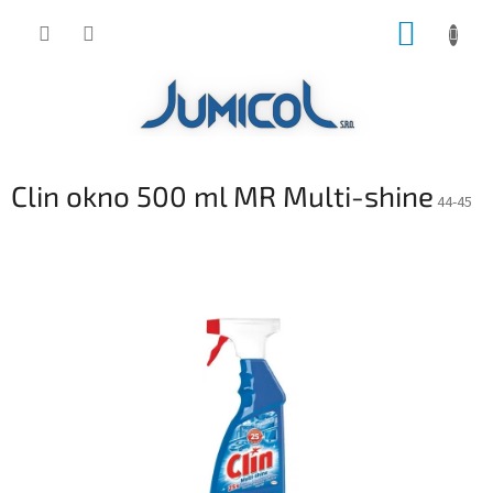
Prejsť
NÁKUP
na
obsah
KOŠÍK
Clin okno 500 ml MR Multi-shine
44-45