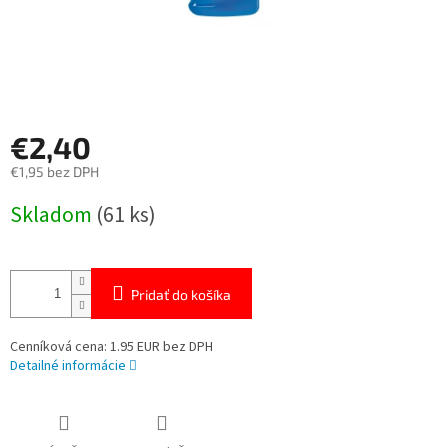
€2,40
€1,95 bez DPH
Jednotková
Skladom
(61 ks)
cena:
Pridať do košíka
Cenníková cena: 1.95 EUR bez DPH
Detailné informácie