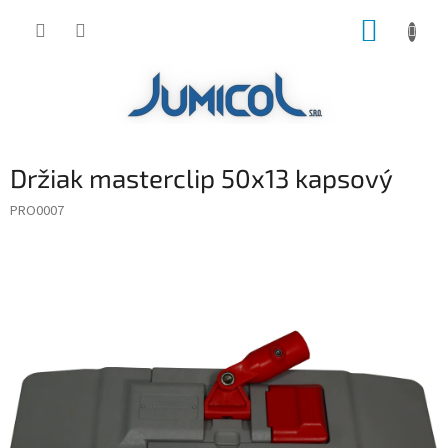
Prejsť
NÁKUP
na
obsah
KOŠÍK
Držiak masterclip 50x13 kapsový
PRO0007