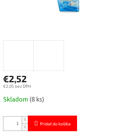
€2,52
€2,05 bez DPH
Jednotková
Skladom
(8 ks)
cena:
Pridať do košíka