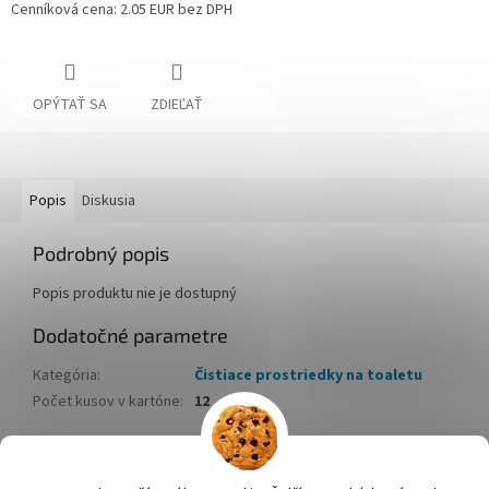
Cenníková cena: 2.05 EUR bez DPH
OPÝTAŤ SA
ZDIEĽAŤ
Popis
Diskusia
Podrobný popis
Popis produktu nie je dostupný
Dodatočné parametre
Kategória
:
Čistiace prostriedky na toaletu
Počet kusov v kartóne
:
12
Z