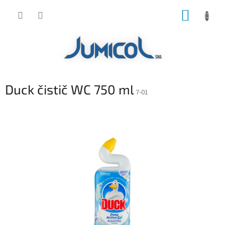
Prejsť
NÁKUP
na
obsah
KOŠÍK
Duck čistič WC 750 ml
7-01