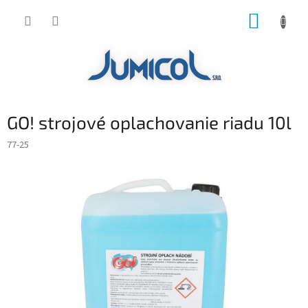
Prejsť
NÁKUP
na
obsah
KOŠÍK
GO! strojové oplachovanie riadu 10l
77-25