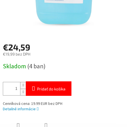
€24,59
€19,99 bez DPH
Jednotková
Skladom
(4 ban)
cena:
Pridať do košíka
Cenníková cena: 19.99 EUR bez DPH
Detailné informácie