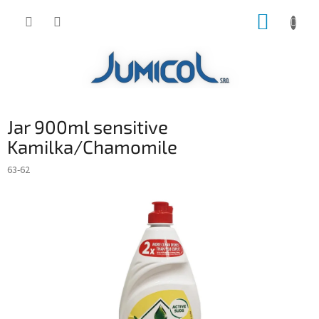
Prejsť
NÁKUP
na
obsah
KOŠÍK
Jar 900ml sensitive
Kamilka/Chamomile
63-62