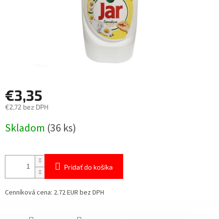
€3,35
€2,72 bez DPH
Jednotková
Skladom
(36 ks)
cena:
Pridať do košíka
Cenníková cena: 2.72 EUR bez DPH