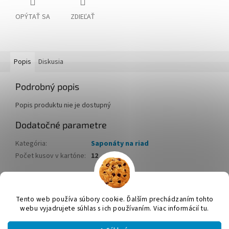
OPÝTAŤ SA
ZDIEĽAŤ
Popis
Diskusia
Podrobný popis
Popis produktu nie je dostupný
Dodatočné parametre
Kategória
:
Saponáty na riad
Počet kusov v kartóne
:
12
Z
á
Tento web používa súbory cookie. Ďalším prechádzaním tohto
Vytvoril Shoptet
p
webu vyjadrujete súhlas s ich používaním. Viac informácií tu.
ä