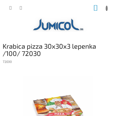
Prejsť
NÁKUP
na
obsah
KOŠÍK
Krabica pizza 30x30x3 lepenka
/100/ 72030
72030