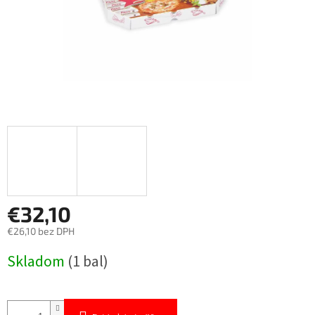
€32,10
€26,10 bez DPH
Jednotková
Skladom
(1 bal)
cena: