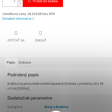
Pridať do košíka
Cenníková cena: 26.10 EUR bez DPH
Detailné informácie
OPÝTAŤ SA
ZDIEĽAŤ
Popis
Diskusia
Podrobný popis
Krabica na pizzu (mikrovlnitá lepenka) E6 biela s potlačou 30 x 30
x 3 cm [100 ks]
Dodatočné parametre
Kategória
:
Boxy a krabice