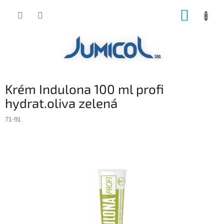
Prejsť
NÁKUP
na
obsah
KOŠÍK
Krém Indulona 100 ml profi
hydrat.oliva zelená
71-91