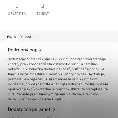
OPÝTAŤ SA
ZDIEĽAŤ
Popis
Diskusia
Podrobný popis
Hydratačný ochranný krém na ruky Indulona Profi hydratačnáje
vhodný pre každodennú starostlivosť o suchú a namáhanú
pokožku rúk. Pokožke dodáva pevnosť, pružnosť a obnovuje
funkcie kože. Obsahuje olivový olej, ktorý pokožku hydratuje,
premasťuje a regeneruje. Krém naneste na ruky v malom
množstve, dobre rozotrite a nechajte vstrebať. Postup môžete
opakovať niekoľkokrát denne. Výrobok skladujte pri teplote 15-
25°C. Chráňte pred slnečným žiarením. Uchovávajte mimo
dosahu detí. Objem balenia 100ml.
Dodatočné parametre