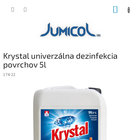
Prejsť
NÁKUP
na
obsah
KOŠÍK
Krystal univerzálna dezinfekcia
povrchov 5l
174-22