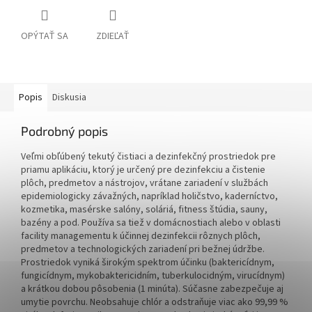
OPÝTAŤ SA
ZDIEĽAŤ
Popis
Diskusia
Podrobný popis
Veľmi obľúbený tekutý čistiaci a dezinfekčný prostriedok pre
priamu aplikáciu, ktorý je určený pre dezinfekciu a čistenie
plôch, predmetov a nástrojov, vrátane zariadení v službách
epidemiologicky závažných, napríklad holičstvo, kaderníctvo,
kozmetika, masérske salóny, soláriá, fitness štúdia, sauny,
bazény a pod. Používa sa tiež v domácnostiach alebo v oblasti
facility managementu k účinnej dezinfekcii rôznych plôch,
predmetov a technologických zariadení pri bežnej údržbe.
Prostriedok vyniká širokým spektrom účinku (baktericídnym,
fungicídnym, mykobaktericidním, tuberkulocidným, virucídnym)
a krátkou dobou pôsobenia (1 minúta). Súčasne zabezpečuje aj
umytie povrchu. Neobsahuje chlór a odstraňuje viac ako 99,99 %