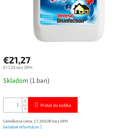
€21,27
€17,29 bez DPH
Jednotková
Skladom
(1 ban)
cena:
Pridať do košíka
Cenníková cena: 17.29 EUR bez DPH
Detailné informácie