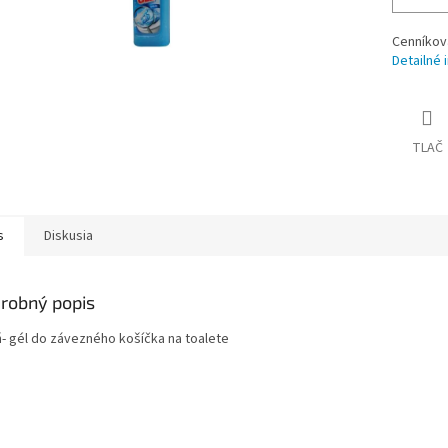
Cenníkov
Detailné 
TLAČ
s
Diskusia
robný popis
ň- gél do závezného košíčka na toalete