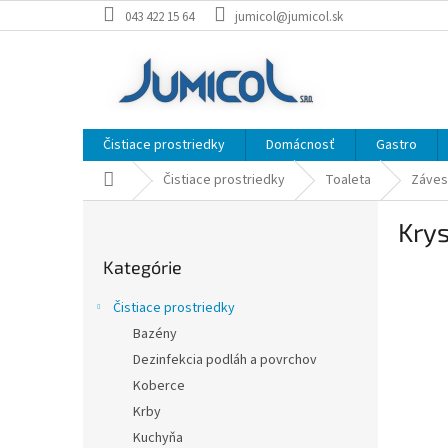
Prejsť
043 422 15 64
jumicol@jumicol.sk
na
obsah
Čistiace prostriedky
Domácnosť
Gastro
Domov
Čistiace prostriedky
Toaleta
Záves
B
Krys
o
Preskočiť
č
Kategórie
kategórie
n
ý
Čistiace prostriedky
p
Bazény
a
Dezinfekcia podláh a povrchov
n
e
Koberce
l
Krby
Kuchyňa