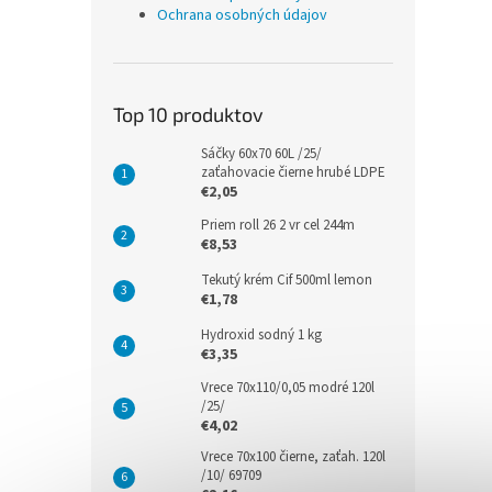
Ochrana osobných údajov
Top 10 produktov
Sáčky 60x70 60L /25/
zaťahovacie čierne hrubé LDPE
€2,05
Priem roll 26 2 vr cel 244m
€8,53
Tekutý krém Cif 500ml lemon
€1,78
Hydroxid sodný 1 kg
€3,35
Vrece 70x110/0,05 modré 120l
/25/
€4,02
Vrece 70x100 čierne, zaťah. 120l
/10/ 69709