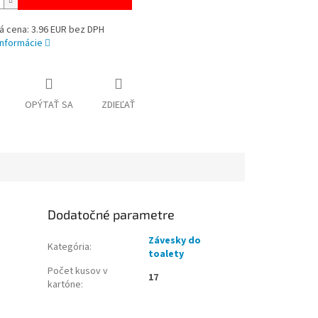
á cena: 3.96 EUR bez DPH
informácie
OPÝTAŤ SA
ZDIEĽAŤ
Dodatočné parametre
Závesky do
Kategória
:
toalety
Počet kusov v
17
kartóne
: