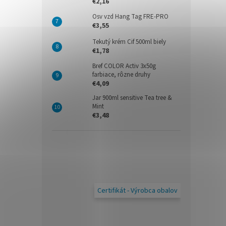
€2,16
Osv vzd Hang Tag FRE-PRO
€3,55
Tekutý krém Cif 500ml biely
€1,78
Bref COLOR Activ 3x50g
farbiace, rôzne druhy
€4,09
Jar 900ml sensitive Tea tree &
Mint
€3,48
Certifikát - Výrobca obalov