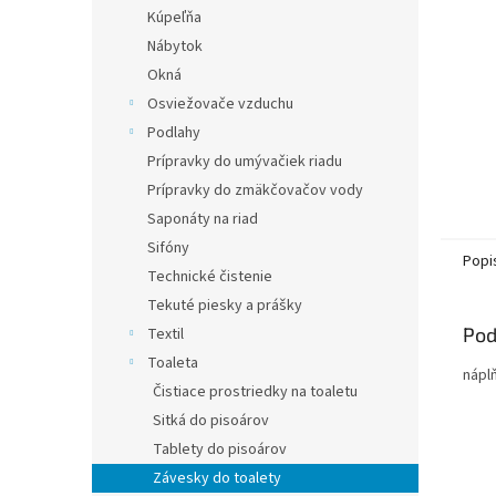
Kúpeľňa
Nábytok
Okná
Osviežovače vzduchu
Podlahy
Prípravky do umývačiek riadu
Prípravky do zmäkčovačov vody
Saponáty na riad
Sifóny
Popi
Technické čistenie
Tekuté piesky a prášky
Pod
Textil
Toaleta
nápl
Čistiace prostriedky na toaletu
Sitká do pisoárov
Tablety do pisoárov
Závesky do toalety