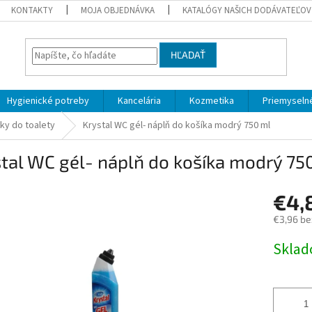
KONTAKTY
MOJA OBJEDNÁVKA
KATALÓGY NAŠICH DODÁVATEĽOV
HĽADAŤ
Hygienické potreby
Kancelária
Kozmetika
Priemyselné
ky do toalety
Krystal WC gél- náplň do košíka modrý 750 ml
tal WC gél- náplň do košíka modrý 75
€4,
€3,96 be
Jednotk
Skla
cena: