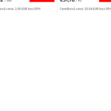
/ bal
/ ks
ová cena: 2.05 EUR bez DPH
Cenníková cena: 25.84 EUR bez DP
O
v
l
á
d
a
c
i
e
p
r
v
k
y
v
ý
p
i
s
u