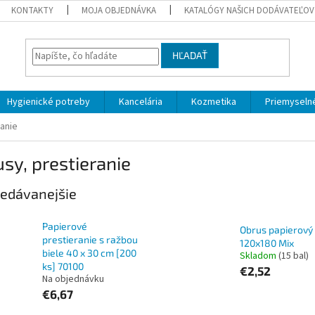
KONTAKTY
MOJA OBJEDNÁVKA
KATALÓGY NAŠICH DODÁVATEĽOV
HĽADAŤ
Hygienické potreby
Kancelária
Kozmetika
Priemyselné
anie
sy, prestieranie
edávanejšie
Papierové
Obrus papierový
prestieranie s ražbou
120x180 Mix
biele 40 x 30 cm [200
Skladom
(15 bal)
ks] 70100
€2,52
Na objednávku
€6,67