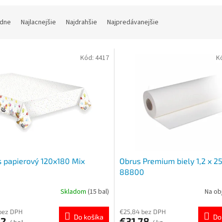
dne
Najlacnejšie
Najdrahšie
Najpredávanejšie
Kód:
4417
K
 papierový 120x180 Mix
Obrus Premium biely 1,2 x 2
88800
Skladom
(15 bal)
Na ob
bez DPH
€25,84 bez DPH
Do košíka
Do
52
€31,78