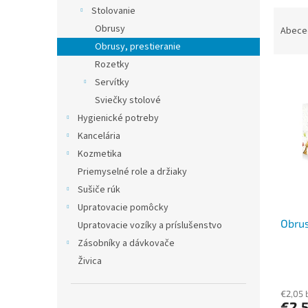
Stolovanie
R
a
Obrusy
Abece
d
Obrusy, prestieranie
e
Rozetky
V
n
Servítky
ý
i
Sviečky stolové
p
e
Hygienické potreby
i
p
s
r
Kancelária
p
o
Kozmetika
r
d
Priemyselné role a držiaky
o
u
Sušiče rúk
d
k
Upratovacie pomôcky
u
t
Obrus
k
o
Upratovacie vozíky a príslušenstvo
t
v
Zásobníky a dávkovače
o
Živica
v
€2,05 
€2,