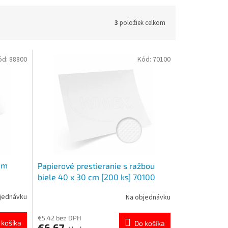
3
položiek celkom
ód:
88800
Kód:
70100
5m
Papierové prestieranie s ražbou
biele 40 x 30 cm [200 ks] 70100
jednávku
Na objednávku
€5,42 bez DPH
 košíka
Do košíka
€6,67