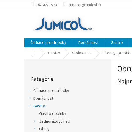
Prejsť
043 422 15 64
jumicol@jumicol.sk
na
obsah
Čistiace prostriedky
Domácnosť
Gastro
Domov
Gastro
Stolovanie
Obrusy, prestier
B
Obru
o
Preskočiť
č
Kategórie
kategórie
Najpr
n
ý
Čistiace prostriedky
p
Domácnosť
a
Gastro
n
e
Gastro doplnky
l
Jednorázový riad
Obaly