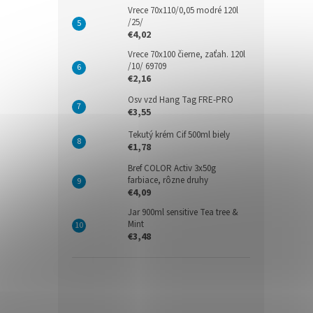
Vrece 70x110/0,05 modré 120l
/25/
€4,02
Vrece 70x100 čierne, zaťah. 120l
/10/ 69709
€2,16
Osv vzd Hang Tag FRE-PRO
€3,55
Tekutý krém Cif 500ml biely
€1,78
Bref COLOR Activ 3x50g
farbiace, rôzne druhy
€4,09
Jar 900ml sensitive Tea tree &
Mint
€3,48