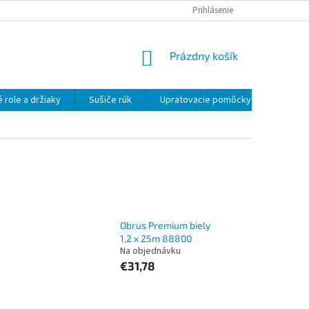
OBCHODNÉ PODMIENKY
OCHRANA OSOBNÝCH ÚDAJOV
Prihlásenie
NÁKUPNÝ
Prázdny košík
KOŠÍK
 role a držiaky
Sušiče rúk
Upratovacie pomôcky
Uprato
Obrus Premium biely
1,2 x 25m 88800
Na objednávku
€31,78